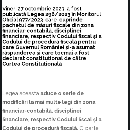
Vineri 27 octombrie 2023, a fost
publicată
Legea 296/2023
în Monitorul
Oficial 977/2023 care
cuprinde
pachetul de măsuri fiscale din zona
financiar-contabilă, disciplinei
financiare, respectiv Codului fiscal și a
Codului de procedură fiscală pentru
care Guvernul României și-a asumat
răspunderea și care tocmai a fost
declarat constituțional de către
Curtea Constituțională
Legea aceasta
aduce o serie de
modificări la mai multe legi din zona
financiar-contabilă, disciplinei
financiare, respectiv Codului fiscal și a
Codului de procedură fiscală.
O parte