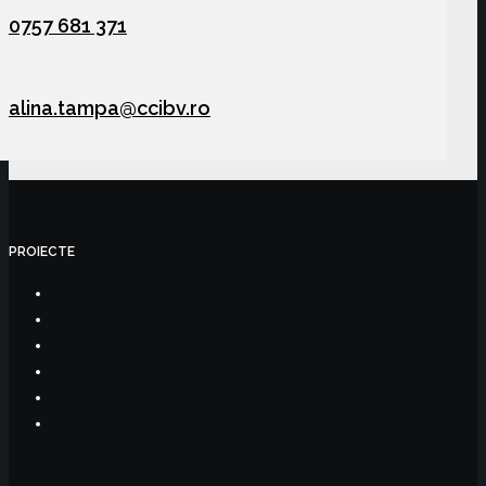
0757 681 371
alina.tampa@ccibv.ro
PROIECTE