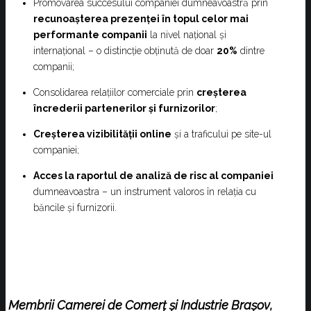
Promovarea succesului companiei dumneavoastră prin
recunoașterea prezenței în topul celor mai
performante companii
la nivel național și
internațional – o distincție obținută de doar
20%
dintre
companii;
Consolidarea relațiilor comerciale prin
creșterea
încrederii partenerilor și furnizorilor
;
Creșterea vizibilității online
și a traficului pe site-ul
companiei;
Acces la raportul de analiză de risc al companiei
dumneavoastra – un instrument valoros în relația cu
băncile și furnizorii.
Membrii Camerei de Comerț și Industrie Brașov
,