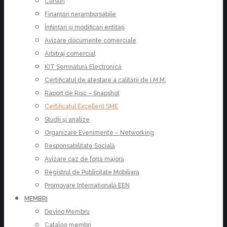
Cursuri
Finanțări nerambursabile
Înființări și modificări entități
Avizare documente comerciale
Arbitraj comercial
KIT Semnătură Electronică
Certificatul de atestare a calității de I.M.M.
Raport de Risc – Snapshot
Certificatul Excellent SME
Studii și analize
Organizare Evenimente – Networking
Responsabilitate Socială
Avizare caz de forță majoră
Registrul de Publicitate Mobiliară
Promovare Internațională EEN
MEMBRI
Devino Membru
Catalog membri