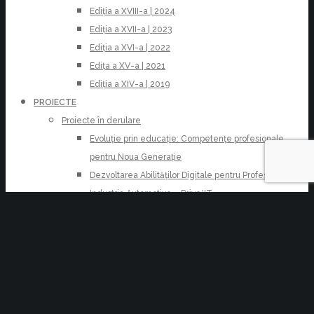
Ediția a XVIII-a | 2024
Ediția a XVII-a | 2023
Ediția a XVI-a | 2022
Edița a XV-a | 2021
Ediția a XIV-a | 2019
PROIECTE
Proiecte în derulare
Evoluție prin educație: Competențe profesionale
pentru Noua Generație
Dezvoltarea Abilităților Digitale pentru Profesioniștii din
Industria Automotive – Drive*IT
Măsuri pentru tineri activi pe piața muncii
StartJob Brașov
Sprijin Integrat pentru Stimularea Ocupării
Brașov Activ- Sprijin Integrat pentru Comunitate
Stagii de practică pentru Colegiul Țara Bârsei Prejmer
Stagii de practică de calitate pentru studenții