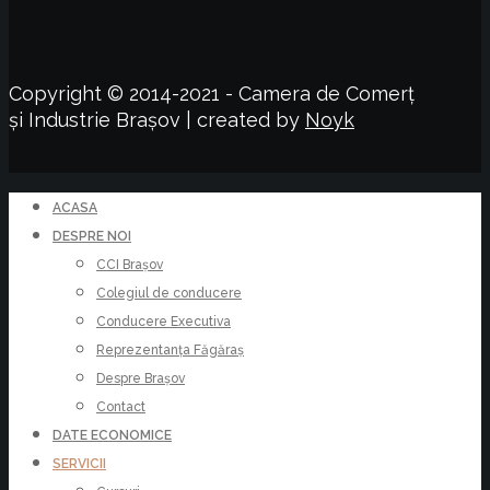
Copyright © 2014-2021 - Camera de Comerț
și Industrie Brașov | created by
Noyk
ACASA
DESPRE NOI
CCI Brașov
Colegiul de conducere
Conducere Executiva
Reprezentanța Făgăraș
Despre Brașov
Contact
DATE ECONOMICE
SERVICII