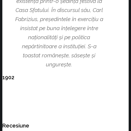
existenţă printr-o şedinţă festivă la
Casa Sfatului. În discursul său, Carl
Fabrizius, preşedintele în exerciţiu a
insistat pe buna înţelegere între
naţionalităţi şi pe politica
nepărtinitoare a instituţiei. S-a
toastat româneşte, săseşte şi
ungureşte.
1902
Recesiune