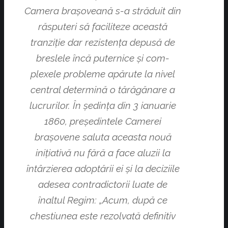
Camera braşoveană s-a străduit din
răsputeri să faciliteze această
tranziţie dar rezistenţa depusă de
breslele încă puternice şi com­
plexele probleme apărute la nivel
central determină o tărăgănare a
lucrurilor. În şedinţa din 3 ianuarie
1860, preşedintele Camerei
braşovene saluta aceasta nouă
iniţiativă nu fără a face aluzii la
întârzierea adoptării ei şi la deciziile
adesea contradictorii luate de
înaltul Regim: „Acum, după ce
chestiunea este rezolvată definitiv