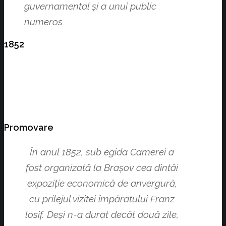
guvernamental şi a unui public
numeros
1852
Promovare
În anul 1852, sub egida Camerei a
fost organizată la Braşov cea dintâi
expoziţie economică de anvergură,
cu prilejul vizitei împăratului Franz
losif. Deşi n-a durat decât două zile,