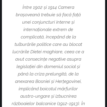
Între 1902 şi 1914 Camera
braşoveană trebuie să facă faţă
unei conjuncturi interne şi
internaţionale extrem de
complicată, începând de la
tulburările politice care au blocat
lucrările Dietei maghiare, ceea ce a
avut consecinţe negative asupra
legislaţiei din domeniul social şi
până la criza prelungită, de la
anexarea Bosniei şi Herţegovinei,
implicând boicotul mărfurilor
austro-ungare şi izbucnirea
războaielor balcanice (1912-1913). În