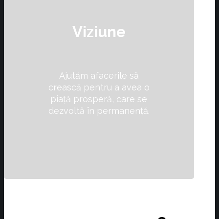
Viziune
Ajutăm afacerile să
crească pentru a avea o
piață prosperă, care se
dezvoltă în permanență.