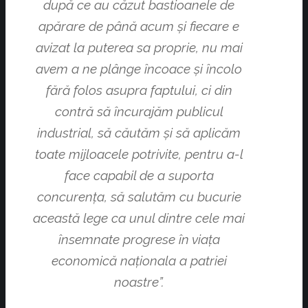
după ce au căzut bastioanele de
apărare de până acum şi fiecare e
avizat la puterea sa proprie, nu mai
avem a ne plânge încoace şi încolo
fără folos asupra faptului, ci din
contră să încurajăm publicul
industrial, să cău­tăm şi să aplicăm
toate mijloacele potrivite, pentru a-l
face capabil de a suporta
concurenţa, să salutăm cu bucurie
această lege ca unul dintre cele mai
însemnate progrese în viaţa
economică naţionala a patriei
noastre”.