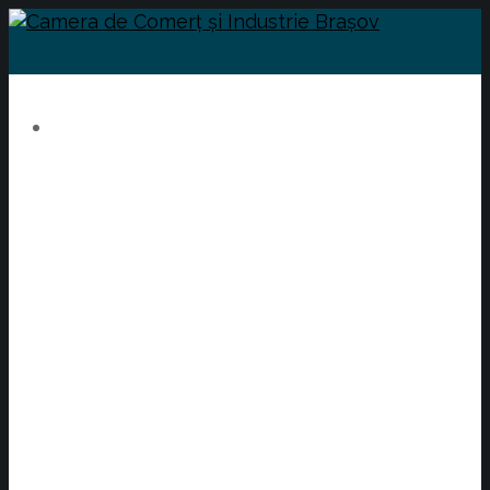
Camera de Comerț și
Industrie Brașov este cea
mai mare organizație de
utilitate publică de
susținere și dezvoltare a
mediului de afaceri local.