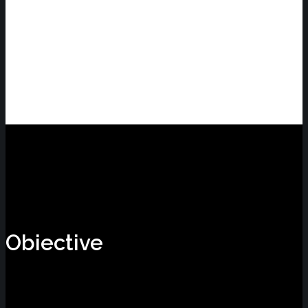
Susținem comunitatea
oamenilor întreprinzători.
Obiective