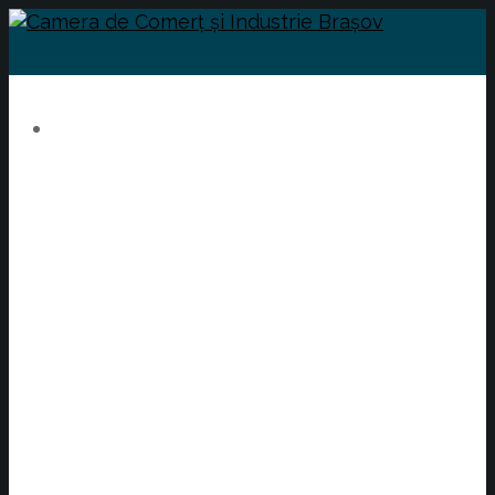
Performanță prin
educație practică
POCU /626/6/13/132913