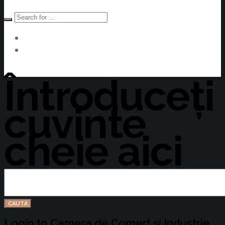
Devino Membru
Întroduceți
cuvinte
cheie aici
Login to Camera de Comerț și Industrie