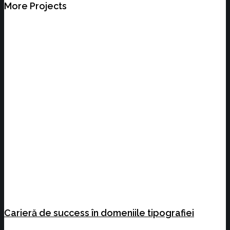
More Projects
Calificare pentru Securitate
Carieră de succes în științele
inginerești
Carieră de success în domeniile
tipografiei
Carieră de success în domeniile tipografiei