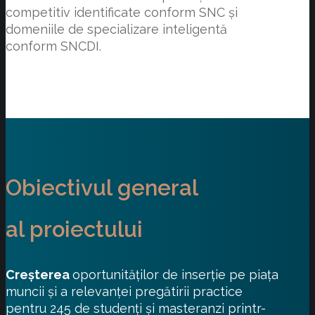
competitiv identificate conform SNC și
domeniile de specializare inteligentă
conform SNCDI.
Obiectivul general
al proiectului
Creşterea
oportunităţilor de inserţie pe piaţa
muncii şi a relevanţei pregătirii practice
pentru 245 de studenţi şi masteranzi printr-