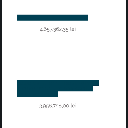
Valoarea totală a proiectului
4.657.362,35 lei
Valoarea nerambursabilă din FSE
/ Program Operațional Capital
Uman 2014-2020
3.958.758,00 lei