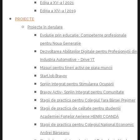
Edița a XV-a | 2021
Ediția a XIV-a | 2019
PROIECTE
Proiecte în derulare
Evoluție prin educație: Competențe profesionale
pentru Noua Generație
Dezvoltarea Abilităților Digitale pentru Profesioniștii din
Industria Automotive – Drive*IT
Măsuri pentru tineri activi pe piața muncii
StartJob Brașov
Sprijin Integrat pentru Stimularea Ocupării
Brașov Activ- Sprijin Integrat pentru Comunitate
Stagii de practică pentru Colegiul Țara Bârsei Prejmer
Stagii de practică de calitate pentru studenții
Academiei Forțelor Aeriene HENRI COANDĂ
Stagii de practică pentru Colegiul Național Economic
Andrei Bârseanu