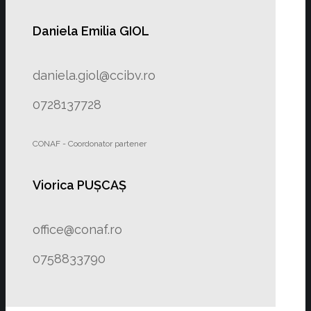
Daniela Emilia GIOL
daniela.giol@ccibv.ro
0728137728
CONAF - Coordonator partener
Viorica PUȘCAȘ
office@conaf.ro
0758833790