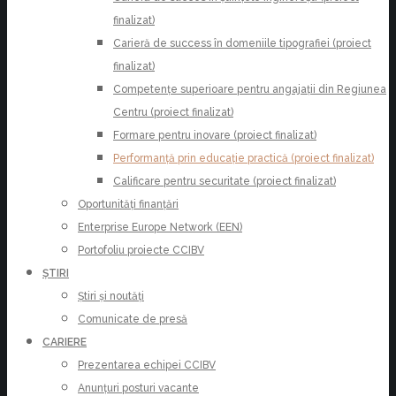
finalizat)
Carieră de success în domeniile tipografiei (proiect
finalizat)
Competențe superioare pentru angajații din Regiunea
Centru (proiect finalizat)
Formare pentru inovare (proiect finalizat)
Performanță prin educație practică (proiect finalizat)
Calificare pentru securitate (proiect finalizat)
Oportunități finanțări
Enterprise Europe Network (EEN)
Portofoliu proiecte CCIBV
ȘTIRI
Știri și noutăți
Comunicate de presă
CARIERE
Prezentarea echipei CCIBV
Anunțuri posturi vacante