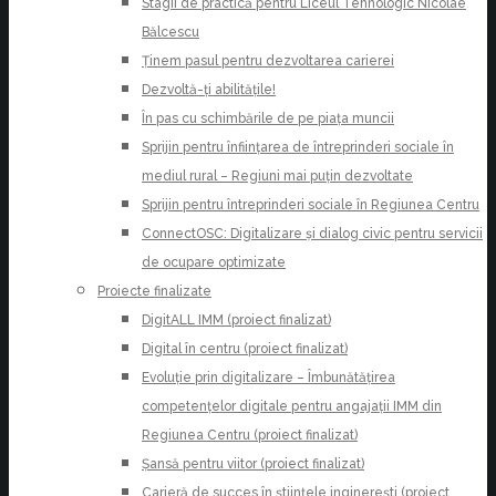
Stagii de practică pentru Liceul Tehnologic Nicolae
Bălcescu
Ținem pasul pentru dezvoltarea carierei
Dezvoltă-ți abilitățile!
În pas cu schimbările de pe piața muncii
Sprijin pentru înființarea de întreprinderi sociale în
mediul rural – Regiuni mai puțin dezvoltate
Sprijin pentru întreprinderi sociale în Regiunea Centru
ConnectOSC: Digitalizare și dialog civic pentru servicii
de ocupare optimizate
Proiecte finalizate
DigitALL IMM (proiect finalizat)
Digital în centru (proiect finalizat)
Evoluție prin digitalizare – Îmbunătățirea
competențelor digitale pentru angajații IMM din
Regiunea Centru (proiect finalizat)
Șansă pentru viitor (proiect finalizat)
Carieră de succes în științele inginerești (proiect