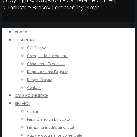
Copyright © 2014-2021 - Camera de Comerț
și Industrie Brașov | created by
Noyk
ACASA
DESPRE NOI
CCI Brașov
Colegiul de conducere
Conducere Executiva
Reprezentanța Făgăraș
Despre Brașov
Contact
DATE ECONOMICE
SERVICII
Cursuri
Finanțări nerambursabile
Înființări și modificări entități
Avizare documente comerciale