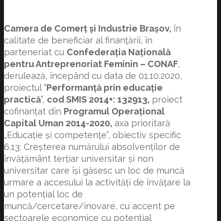
Camera de Comerț și Industrie Brașov,
în
calitate de beneficiar al finanțării, în
parteneriat cu
Confederația Națională
pentru Antreprenoriat Feminin – CONAF
,
derulează, începând cu data de 01.10.2020,
proiectul “
Performanță prin educație
practică
”,
cod SMIS 2014+: 132913,
proiect
cofinanțat din
Programul Operațional
Capital Uman 2014-2020,
axa prioritară
„Educație și competențe”, obiectiv specific
6.13: Creșterea numărului absolvenților de
învățământ terțiar universitar și non
universitar care își găsesc un loc de muncă
urmare a accesului la activități de învățare la
un potențial loc de
muncă/cercetare/inovare, cu accent pe
sectoarele economice cu potențial