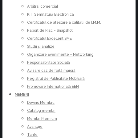
Arbitraj comercial
KIT Semnătură Electronică
Certificatul de atestare a calității de I.M.M.
Raport de Risc – Snapshot
Certificatul Excellent SME
Studii și analize
Organizare Evenimente – Networking
Responsabilitate Socială
Avizare caz de forță majoră
Registrul de Publicitate Mobiliară
Promovare Internațională EEN
MEMBRI
Devino Membru
Catalog membri
Membri Premium
Avantaje
Tarife