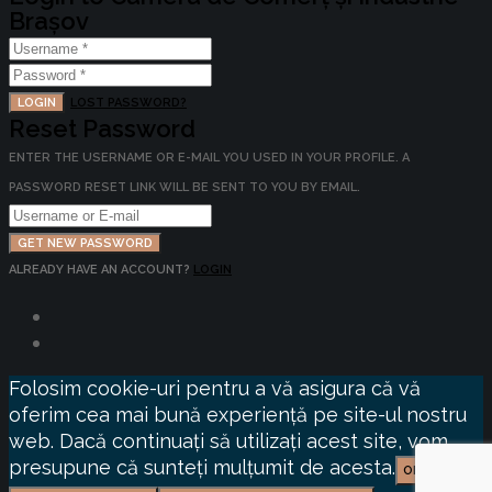
Brașov
LOGIN
LOST PASSWORD?
Reset Password
ENTER THE USERNAME OR E-MAIL YOU USED IN YOUR PROFILE. A
PASSWORD RESET LINK WILL BE SENT TO YOU BY EMAIL.
GET NEW PASSWORD
ALREADY HAVE AN ACCOUNT?
LOGIN
Folosim cookie-uri pentru a vă asigura că vă
oferim cea mai bună experiență pe site-ul nostru
web. Dacă continuați să utilizați acest site, vom
presupune că sunteți mulțumit de acesta.
OK