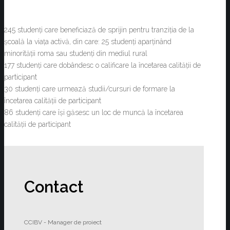
245 studenţi care beneficiază de sprijin pentru tranziţia de la
şcoală la viaţa activă, din care: 25 studenţi aparţinând
minorităţii roma sau studenţi din mediul rural
177 studenţi care dobândesc o calificare la încetarea calităţii de
participant
30 studenţi care urmează studii/cursuri de formare la
încetarea calităţii de participant
86 studenţi care îşi găsesc un loc de muncă la încetarea
calităţii de participant
Contact
CCIBV - Manager de proiect