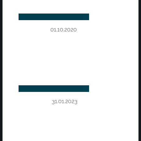
Data începerii proiectului:
01.10.2020
Data finalizării proiectului:
31.01.2023