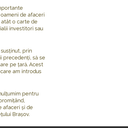
importante
i oameni de afaceri
 atât o carte de
lii investitori sau
susţinut, prin
ii precedenţi, să se
are pe ţară. Acest
 care am introdus
mulţumim pentru
 promiţând,
 afaceri şi de
ţului Braşov.