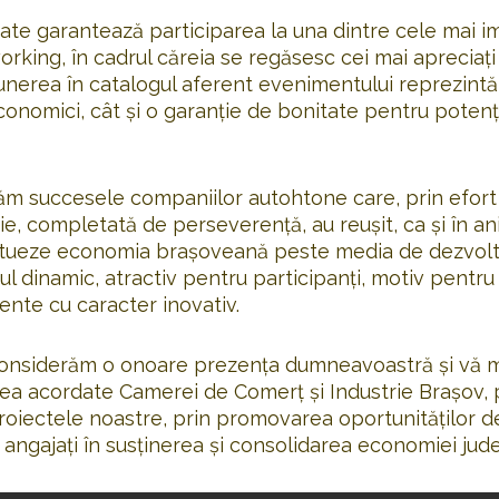
itate garantează participarea la una dintre cele mai 
rking, în cadrul căreia se regăsesc cei mai apreciaț
punerea în catalogul aferent evenimentului reprezintă
economici, cât și o garanție de bonitate pentru potenția
răm succesele companiilor autohtone care, prin efort 
ţie, completată de perseverenţă, au reuşit, ca şi în an
situeze economia braşoveană peste media de dezvolt
l dinamic, atractiv pentru participanţi, motiv pentru
ente cu caracter inovativ.
 considerăm o onoare prezenţa dumneavoastră şi vă 
derea acordate Camerei de Comerţ şi Industrie Braşov,
roiectele noastre, prin promovarea oportunităţilor de
 angajaţi în susţinerea şi consolidarea economiei jude