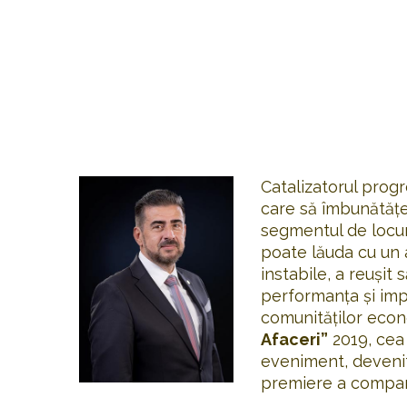
Catalizatorul prog
care să îmbunătățea
segmentul de locuri
poate lăuda cu un 
instabile, a reușit
performanța și imp
comunităților econo
Afaceri”
2019, cea 
eveniment, devenit
premiere a compani