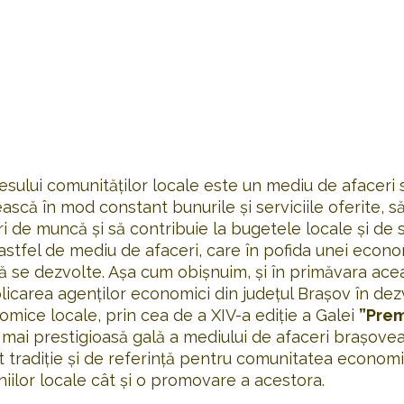
resului comunităților locale este un mediu de afaceri
scă în mod constant bunurile și serviciile oferite, s
 de muncă și să contribuie la bugetele locale și de s
astfel de mediu de afaceri, care în pofida unei econo
 să se dezvolte. Așa cum obișnuim, și în primăvara ac
licarea agenților economici din județul Brașov în dez
mice locale, prin cea de a XIV-a ediție a Galei
”Prem
mai prestigioasă gală a mediului de afaceri brașovea
 tradiție și de referință pentru comunitatea economi
ilor locale cât și o promovare a acestora.