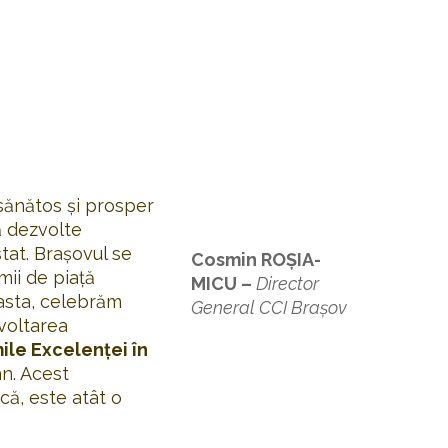
 sănătos și prosper
ă dezvolte
tat. Brașovul se
Cosmin ROȘIA-
mii de piață
MICU –
Director
easta, celebrăm
General CCI Brașov
voltarea
ile Excelenței în
n. Acest
că, este atât o