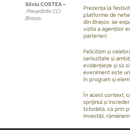
Silviu COSTEA –
Prezența la festiv
Președinte CCI
platforme de netwo
Brașov
din Brașov, iar ex
vizită a agenților 
parteneri.
Felicităm şi celeb
seriozitate şi ambi
evidenţieze şi să 
eveniment este unu
în program şi elem
În acest context,
sprijinul şi încre
totodată, că prin p
investiţii, rămânem