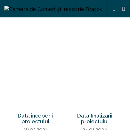
Carieră de succes în
științele inginerești
POCU /626/6/13/131259
Data începerii
Data finalizării
proiectului
proiectului
16.02.2021
24.01.2023