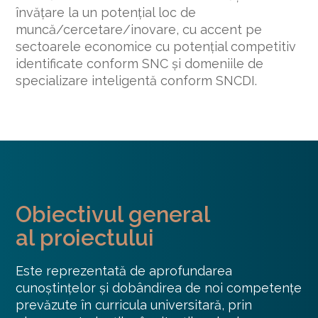
învățare la un potențial loc de
muncă/cercetare/inovare, cu accent pe
sectoarele economice cu potențial competitiv
identificate conform SNC și domeniile de
specializare inteligentă conform SNCDI.
Obiectivul general
al proiectului
Este reprezentată de aprofundarea
cunoștințelor și dobândirea de noi competențe
prevăzute în curricula universitară, prin