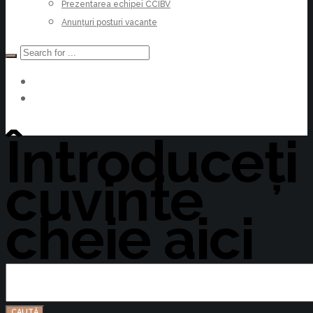
Prezentarea echipei CCIBV
Anunțuri posturi vacante
Devino Membru
Întroduceți
cuvinte
cheie aici