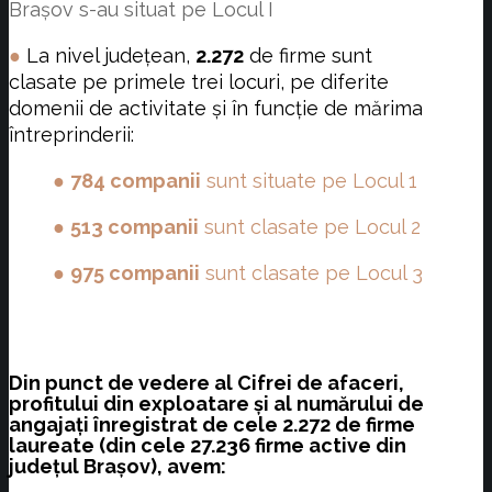
Brașov s-au situat pe Locul I
●
La nivel județean,
2.272
de firme sunt
clasate pe primele trei locuri, pe diferite
domenii de activitate și în funcție de mărima
întreprinderii:
●
784 companii
sunt situate pe Locul 1
●
513 companii
sunt clasate pe Locul 2
●
975 companii
sunt clasate pe Locul 3
Din punct de vedere al Cifrei de afaceri,
profitului din exploatare și al numărului de
angajați înregistrat de cele
2.272 de firme
laureate (din cele 27.236 firme active din
județul Brașov), avem: