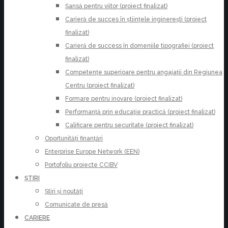
Șansă pentru viitor (proiect finalizat)
Carieră de succes în științele inginerești (proiect
finalizat)
Carieră de success în domeniile tipografiei (proiect
finalizat)
Competențe superioare pentru angajații din Regiunea
Centru (proiect finalizat)
Formare pentru inovare (proiect finalizat)
Performanță prin educație practică (proiect finalizat)
Calificare pentru securitate (proiect finalizat)
Oportunități finanțări
Enterprise Europe Network (EEN)
Portofoliu proiecte CCIBV
ȘTIRI
Știri și noutăți
Comunicate de presă
CARIERE