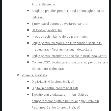
Andrei Bârseanu
Stagii de practică pentru Liceul Tehnologic Nicolae
Bălcescu
Ținem pasul pentru dezvoltarea carierei
Dezvoltă-ți abilitățile!
În pas cu schimbările de pe piața muncii
Sprijin pentru înființarea de întreprinderi sociale în
mediul rural – Regiuni mai puțin dezvoltate
Sprijin pentru întreprinderi sociale în Regiunea Centru
ConnectOSC: Digitalizare și dialog civic pentru servicii
de ocupare optimizate
Proiecte finalizate
DigitALL IMM (proiect finalizat)
Digital în centru (proiect finalizat)
Evoluție prin digitalizare – Îmbunătățirea
competențelor digitale pentru angajații IMM din
Regiunea Centru (proiect finalizat)