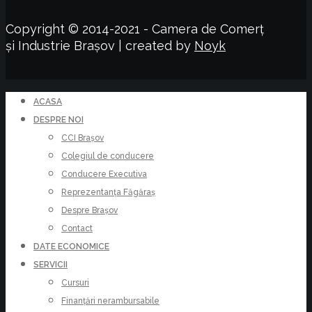
Copyright © 2014-2021 - Camera de Comerț
și Industrie Brașov | created by
Noyk
ACASA
DESPRE NOI
CCI Brașov
Colegiul de conducere
Conducere Executiva
Reprezentanța Făgăraș
Despre Brașov
Contact
DATE ECONOMICE
SERVICII
Cursuri
Finanțări nerambursabile