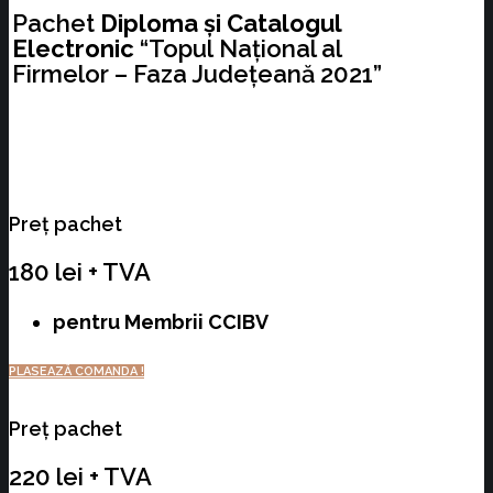
Pachet
Diploma și Catalogul
Electronic
“Topul Național al
Firmelor – Faza Județeană 2021”
Preț pachet
180 lei + TVA
pentru Membrii CCIBV
PLASEAZĂ COMANDA !
Preț pachet
220 lei + TVA