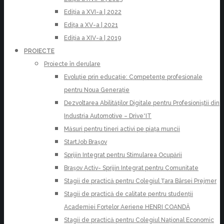
Ediția a XVI-a | 2022
Edița a XV-a | 2021
Ediția a XIV-a | 2019
PROIECTE
Proiecte în derulare
Evoluție prin educație: Competențe profesionale
pentru Noua Generație
Dezvoltarea Abilităților Digitale pentru Profesioniștii din
Industria Automotive – Drive*IT
Măsuri pentru tineri activi pe piața muncii
StartJob Brașov
Sprijin Integrat pentru Stimularea Ocupării
Brașov Activ- Sprijin Integrat pentru Comunitate
Stagii de practică pentru Colegiul Țara Bârsei Prejmer
Stagii de practică de calitate pentru studenții
Academiei Forțelor Aeriene HENRI COANDĂ
Stagii de practică pentru Colegiul Național Economic