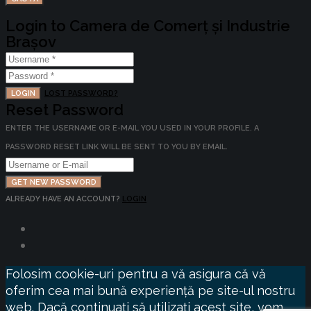
Login to Camera de Comerț și Industrie
Brașov
LOGIN
LOST PASSWORD?
Reset Password
ENTER THE USERNAME OR E-MAIL YOU USED IN YOUR PROFILE. A
PASSWORD RESET LINK WILL BE SENT TO YOU BY EMAIL.
GET NEW PASSWORD
ALREADY HAVE AN ACCOUNT?
LOGIN
Folosim cookie-uri pentru a vă asigura că vă
oferim cea mai bună experiență pe site-ul nostru
web. Dacă continuați să utilizați acest site, vom