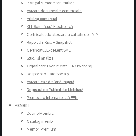
Înființări și modificări entități
Avizare documente comerciale
Arbitraj comercial
KIT Semnătură Electronică
Certificatul de atestare a calității de I.M.M.
Raport de Risc – Snapshot
Certificatul Excellent SME
Studii și analize
Organizare Evenimente – Networking
Responsabilitate Socială
Avizare caz de forță majoră
Registrul de Publicitate Mobiliară
Promovare Internațională EEN
MEMBRI
Devino Membru
Catalog membri
Membri Premium