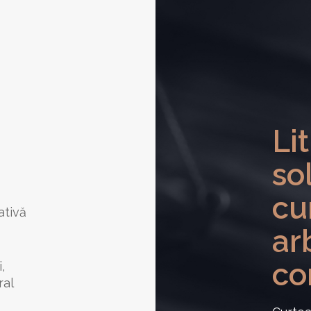
Lit
so
cu
ativă
arb
co
,
ral