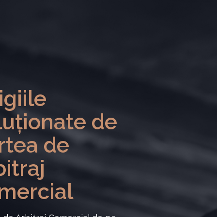
igiile
luționate de
rtea de
itraj
mercial