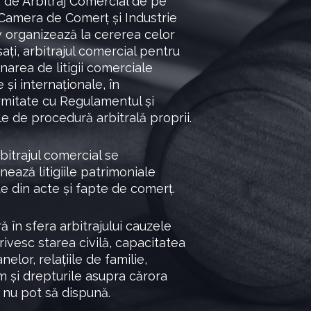
 de Arbitraj Comercial de pe
Camera de Comerț și Industrie
 organizează la cererea celor
sați, arbitrajul comercial pentru
onarea de litigii comerciale
 și internaționale, în
mitate cu Regulamentul și
le de procedură arbitrală proprii.
rbitrajul comercial se
nează litigiile patrimoniale
e din acte și fapte de comerț.
ă în sfera arbitrajului cauzele
rivesc starea civilă, capacitatea
elor, relațiile de familie,
 și drepturile asupra cărora
e nu pot să dispună.