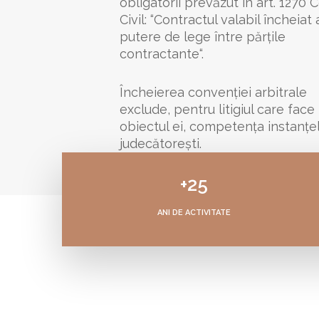
obligatorii prevăzut în art. 1270 
Civil: “Contractul valabil încheiat 
putere de lege între părțile
contractante“.
Încheierea convenției arbitrale
exclude, pentru litigiul care face
obiectul ei, competența instanțe
judecătorești.
+25
ANI DE ACTIVITATE