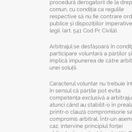
procedură derogatorii de la drep
comun, cu condiţia ca regulile
respective să nu fie contrare ordi
publice şi dispoziţiilor imperative
legii. (art. 541 Cod Pr. Civilă).
Arbitrajul se desfășoară în condiț
participare voluntară a părților și
implică impunerea de către arbit
unei soluții.
Caracterul voluntar nu trebuie în
în sensul că părțile pot evita
competența exclusivă a arbitrajul
atunci când au stabilit-o în preal
printr-o clauză compromisorie s
compromis arbitral. Într-un ase
caz, intervine principiul forței