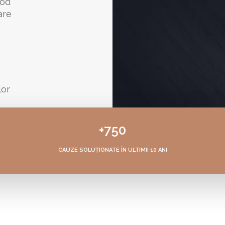
Cod
are
lor
+750
CAUZE SOLUȚIONATE ÎN ULTIMII 10 ANI