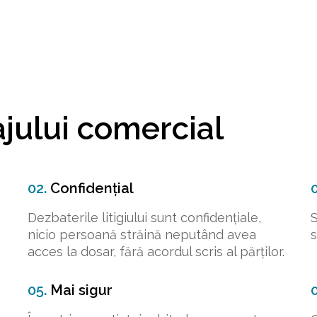
ajului comercial
02.
Confidențial
0
Dezbaterile litigiului sunt confidențiale,
S
nicio persoană străină neputând avea
s
acces la dosar, fără acordul scris al părților.
05.
Mai sigur