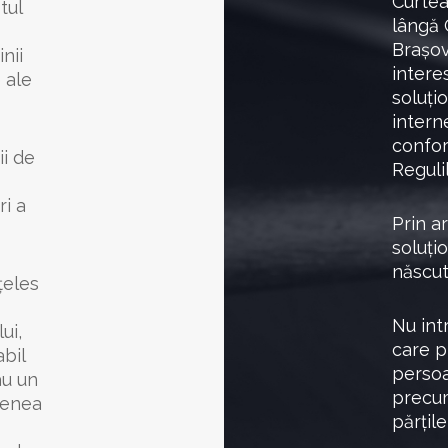
Curtea
tul
lângă 
Brașov
nii
intere
 ale
soluți
interne
confor
ii de
Reguli
ri a
Prin a
soluțio
născut
țeles
Nu intr
ui,
care p
abil
persoan
au un
precum
menea
părțil