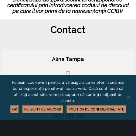
certificatului prin introducerea codului de discount
pe care il vor primi de la reprezentanții CCIBV.
Contact
Alina Tampa
Folosim cookie-uri pentru a vă asigura că vă oferim cea mai
0268 547 084
bună experiență pe site-ul nostru web. Dacă continuați să
utilizați acest site, vom presupune că sunteți mulțumit de
acesta.
OK
NU SUNT DE ACCORD
POLITICA DE CONFIDENȚIALITATE
0757 681 371