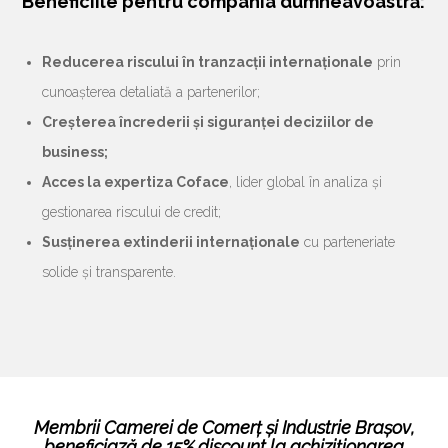
Beneficiile pentru compania dumneavoastră:
Reducerea riscului în tranzacții internaționale
prin
cunoașterea detaliată a partenerilor;
Creșterea încrederii și siguranței deciziilor de
business;
Acces la expertiza Coface
, lider global în analiza și
gestionarea riscului de credit;
Susținerea extinderii internaționale
cu parteneriate
solide și transparente.
Membrii Camerei de Comerț și Industrie Brașov
,
beneficiază de
15% discount
la achiziționarea