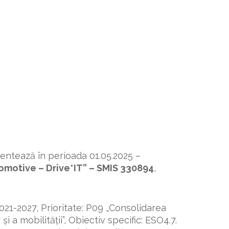
entează în perioada 01.05.2025 –
utomotive – Drive*IT” – SMIS 330894
,
021-2027, Prioritate: P09 „Consolidarea
și a mobilității”, Obiectiv specific: ESO4.7.