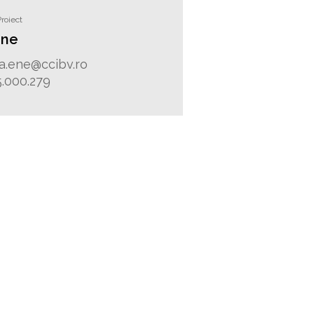
roiect
Ene
a.ene@ccibv.ro
.000.279