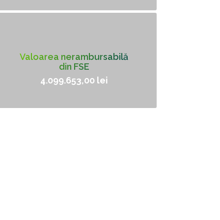
Valoarea nerambursabilă
din FSE
4.099.653,00 lei