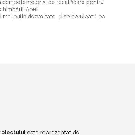
e a competențelor și de recalificare pentru
chimbării, Apel:
ai puțin dezvoltate și se derulează pe
roiectului
este reprezentat de