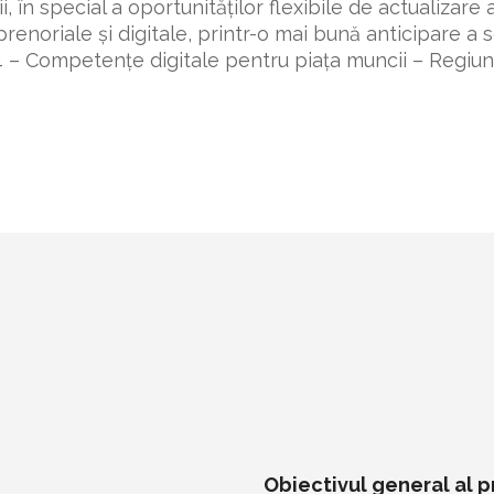
i, în special a oportunităților flexibile de actualizar
noriale și digitale, printr-o mai bună anticipare a s
mpetențe digitale pentru piața muncii – Regiuni m
Obiectivul general al p