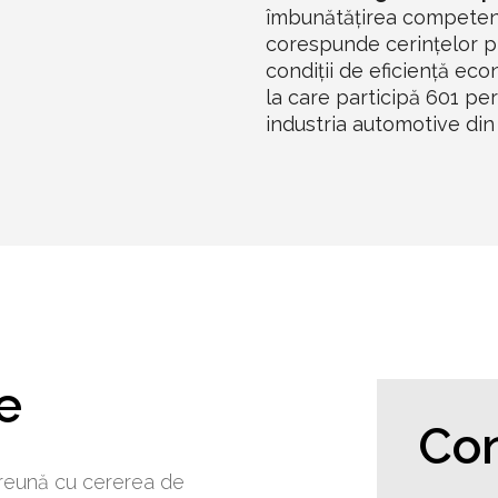
îmbunătățirea competențe
corespunde cerințelor pi
condiții de eficiență e
la care participă 601 pe
industria automotive din 
e
Con
preună cu cererea de