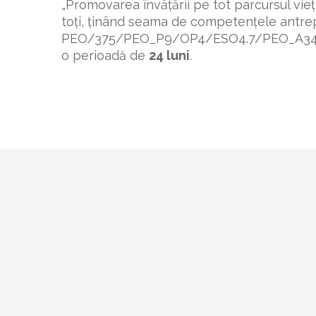
„Promovarea învățării pe tot parcursul vieți
toți, ținând seama de competențele antrepre
PEO/375/PEO_P9/OP4/ESO4.7/PEO_A34 – Co
o perioadă de
24 luni
.