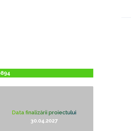
DATE ECONOMICE
SERVICII
MEMBRI
EVENIMENTE
PRO
0894
Data finalizării proiectului
30.04.2027