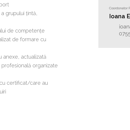
port
Coordonator P
a grupului țintă,
Ioana 
ioan
lului de competențe
0755
ualizat de formare cu
 anexe, actualizată
 profesională organizate
 cu certificat/care au
iri