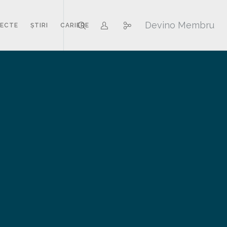
Devino Membru
IECTE
ȘTIRI
CARIERE