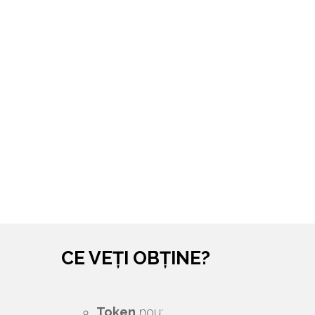
CE VEȚI OBȚINE?
Token
nou;