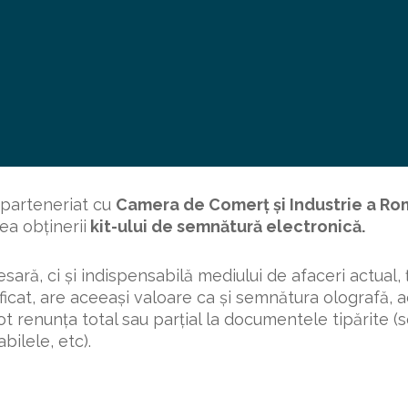
 parteneriat cu
Camera de Comerț și Industrie a Ro
rea obținerii
kit-ului de semnătură electronic
ă.
ară, ci și indispensabilă mediului de afaceri actual,
calificat, are aceeași valoare ca și semnătura olografă,
 renunța total sau parțial la documentele tipărite (s
bilele, etc).