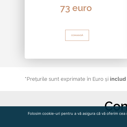
73 euro
COMANDĂ
*Prețurile sunt exprimate în Euro și
includ
Con
Folosim cookie-uri pentru a vă asigura că vă oferim cea 