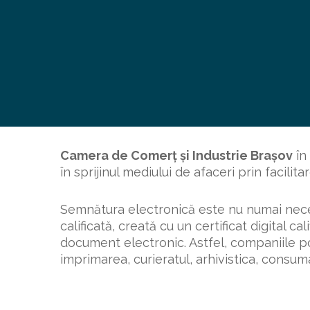
Camera de Comerț și Industrie Brașov
în
în sprijinul mediului de afaceri prin facilita
Semnătura electronică este nu numai neces
calificată, creată cu un certificat digital 
document electronic. Astfel, companiile pot
imprimarea, curieratul, arhivistica, consuma