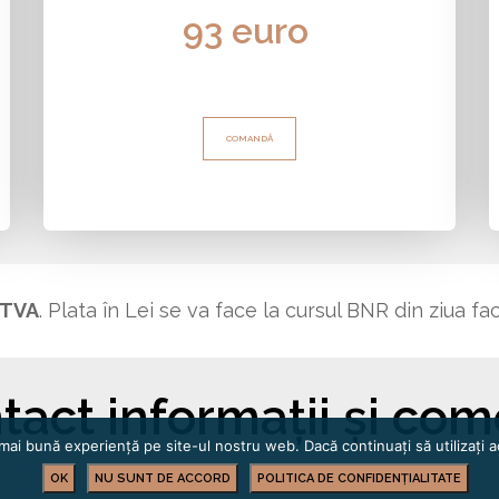
93 euro
COMANDĂ
 TVA
. Plata în Lei
se va face la
cursul BNR din ziua fac
tact informații și com
mai bună experiență pe site-ul nostru web. Dacă continuați să utilizați
OK
NU SUNT DE ACCORD
POLITICA DE CONFIDENȚIALITATE