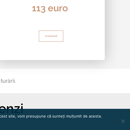
113 euro
COMANDĂ
turării
.
enzi
 acest site, vom presupune că sunteți mulțumit de acesta.