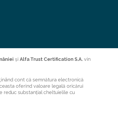
mâniei
și
Alfa Trust Certification S.A.
vin
 ținând cont că semnătura electronică
 aceasta oferind valoare legală oricărui
e reduc substanțial cheltuielile cu