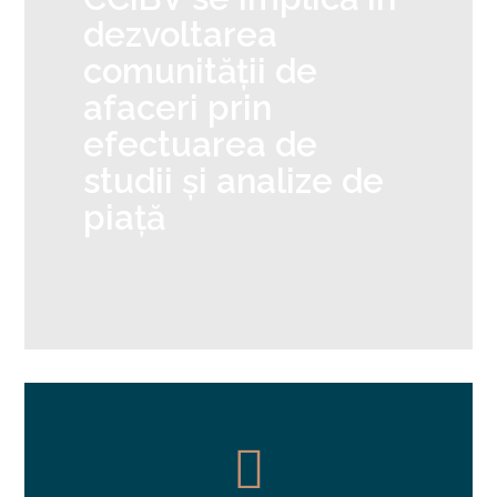
dezvoltarea
comunității de
afaceri prin
efectuarea de
studii și analize de
piață