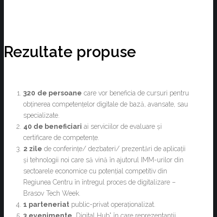
Rezultate propuse
320
de persoane
care vor beneficia de cursuri pentru
obținerea competențelor digitale de bază, avansate, sau
specializate.
40 de beneficiari
ai serviciilor de evaluare și
certificare de competențe.
2 zile
de conferințe/ dezbateri/ prezentări de aplicații
și tehnologii noi care să vină în ajutorul IMM-urilor din
sectoarele economice cu potențial competitiv din
Regiunea Centru în întregul proces de digitalizare –
Brasov Tech Week.
1 parteneriat
public-privat operaționalizat.
3
evenimente
„Digital Hub” în care reprezentanții