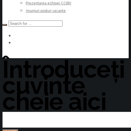
Prezentarea echipei CCIBV
Anunțuri posturi vacante
Devino Membru
Întroduceți
cuvinte
cheie aici