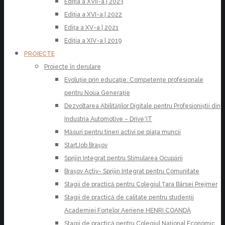
Ediția a XVII-a | 2023
Ediția a XVI-a | 2022
Edița a XV-a | 2021
Ediția a XIV-a | 2019
PROIECTE
Proiecte în derulare
Evoluție prin educație: Competențe profesionale
pentru Noua Generație
Dezvoltarea Abilităților Digitale pentru Profesioniștii din
Industria Automotive – Drive*IT
Măsuri pentru tineri activi pe piața muncii
StartJob Brașov
Sprijin Integrat pentru Stimularea Ocupării
Brașov Activ- Sprijin Integrat pentru Comunitate
Stagii de practică pentru Colegiul Țara Bârsei Prejmer
Stagii de practică de calitate pentru studenții
Academiei Forțelor Aeriene HENRI COANDĂ
Stagii de practică pentru Colegiul Național Economic