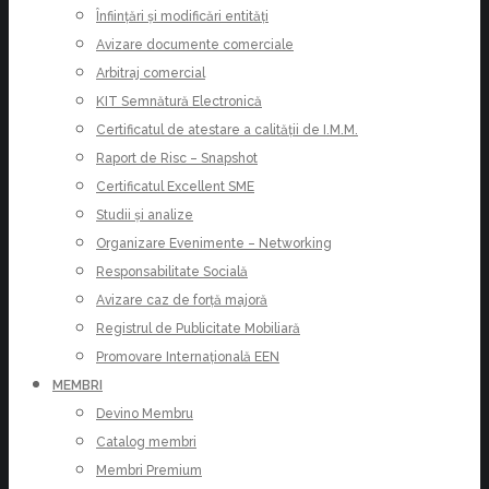
Înființări și modificări entități
Avizare documente comerciale
Arbitraj comercial
KIT Semnătură Electronică
Certificatul de atestare a calității de I.M.M.
Raport de Risc – Snapshot
Certificatul Excellent SME
Studii și analize
Organizare Evenimente – Networking
Responsabilitate Socială
Avizare caz de forță majoră
Registrul de Publicitate Mobiliară
Promovare Internațională EEN
MEMBRI
Devino Membru
Catalog membri
Membri Premium