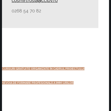
cosmin.rosia@ccibv.ro
0268 54 70 82
CURSURI GRATUITE ORGANIZATE ÎN CADRUL PROIECTULUI
NEVOIA DE FORMARE PROFESIONALĂ A IMM-URILOR