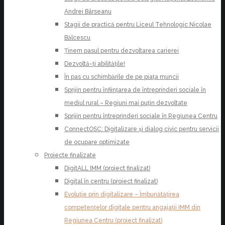
Andrei Bârseanu
Stagii de practică pentru Liceul Tehnologic Nicolae
Bălcescu
Ținem pasul pentru dezvoltarea carierei
Dezvoltă-ți abilitățile!
În pas cu schimbările de pe piața muncii
Sprijin pentru înființarea de întreprinderi sociale în
mediul rural – Regiuni mai puțin dezvoltate
Sprijin pentru întreprinderi sociale în Regiunea Centru
ConnectOSC: Digitalizare și dialog civic pentru servicii
de ocupare optimizate
Proiecte finalizate
DigitALL IMM (proiect finalizat)
Digital în centru (proiect finalizat)
Evoluție prin digitalizare – Îmbunătățirea
competențelor digitale pentru angajații IMM din
Regiunea Centru (proiect finalizat)