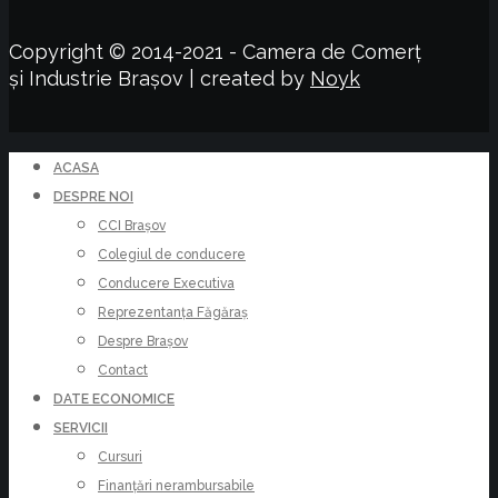
Copyright © 2014-2021 - Camera de Comerț
și Industrie Brașov | created by
Noyk
ACASA
DESPRE NOI
CCI Brașov
Colegiul de conducere
Conducere Executiva
Reprezentanța Făgăraș
Despre Brașov
Contact
DATE ECONOMICE
SERVICII
Cursuri
Finanțări nerambursabile