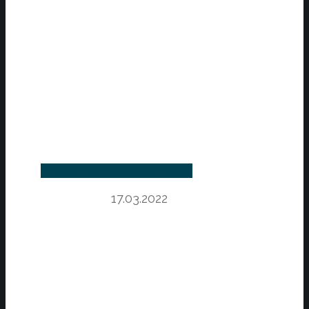
Regiunea Centru
POCU/ 860/3/12/142733
Data începerii proiectului
17.03.2022