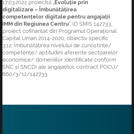
17.03.2022 proiectul „
Evoluție prin
digitalizare – Îmbunătățirea
competențelor digitale pentru angajații
IMM din Regiunea Centru
”, ID SMIS 142733,
proiect cofinanțat din Programul Operațional
Capital Uman 2014-2020, obiectiv specific
3.12: Îmbunătățirea nivelului de cunoștințe/
competențe/ aptitudini aferente sectoarelor
economice/ domeniilor identificate conform
SNC și SNCDI ale angajaților, contract POCU/
860/3/12/142733.