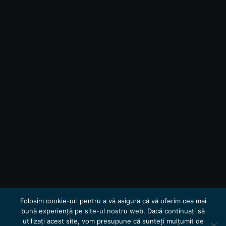
Folosim cookie-uri pentru a vă asigura că vă oferim cea mai
bună experiență pe site-ul nostru web. Dacă continuați să
utilizați acest site, vom presupune că sunteți mulțumit de