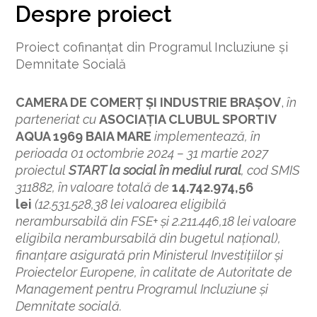
Despre proiect
Proiect cofinanțat din Programul Incluziune și
Demnitate Socială
CAMERA DE COMERȚ ȘI INDUSTRIE BRAȘOV
,
în
parteneriat cu
ASOCIAŢIA CLUBUL SPORTIV
AQUA 1969 BAIA MARE
implementează, în
perioada 01 octombrie 2024 – 31 martie 2027
proiectul
START la social în mediul rural
, cod SMIS
311882, în valoare totală de
14.742.974,56
lei
(12.531.528,38 lei valoarea eligibilă
nerambursabilă din FSE+ și 2.211.446,18 lei valoare
eligibila nerambursabilă din bugetul național),
finanțare asigurată prin Ministerul Investițiilor și
Proiectelor Europene, în calitate de Autoritate de
Management pentru Programul Incluziune și
Demnitate socială.