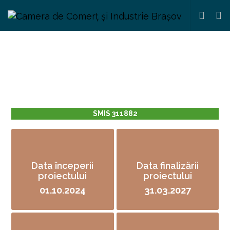
SMIS 311882
Data începerii
Data finalizării
proiectului
proiectului
01.10.2024
31.03.2027