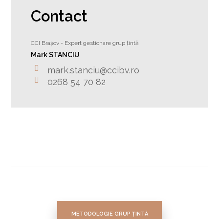
Contact
CCI Brașov - Expert gestionare grup țintă
Mark STANCIU
mark.stanciu@ccibv.ro
0268 54 70 82
METODOLOGIE GRUP ȚINTĂ