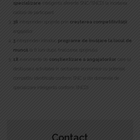
specializare
inteligentă aferente SNC/SNCDI la încetarea
calității de participant
36
întreprinderi sprijinite prin
creșterea competitivității
angajaților
3
întreprinderi introduc
programe de învățare la locul de
muncă
la 6 luni după finalizarea sprijinului
18
evenimente de
conștientizare a angajatorilor
care iși
desfășoară activitatea în sectoarele economice cu potențial
competitiv identificate conform SNC şi din domeniile de
specializare inteligentă conform SNCDI
Contact