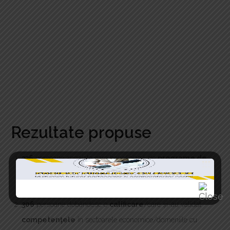
Rezultate propuse
336
persoane angajate care beneficiază de
programe de
formare
in domeniul competnțelor digitale de baza,
avansate sau secializate
306
persoane dobândesc o
calificare
/care și-au validat
competențele
în sectoarele economice/domeniile cu