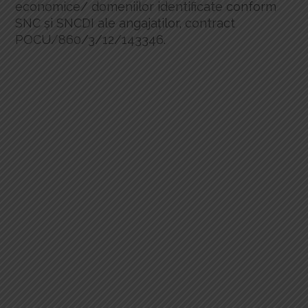
economice/ domeniilor identificate conform
SNC și SNCDI ale angajaților, contract
POCU/860/3/12/143346.