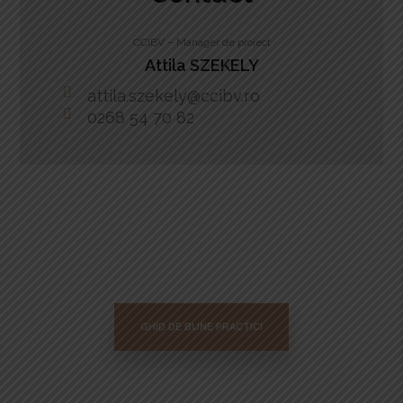
CCIBV – Manager de proiect
Attila SZEKELY
attila.szekely@ccibv.ro
0268 54 70 82
GHID DE BUNE PRACTICI