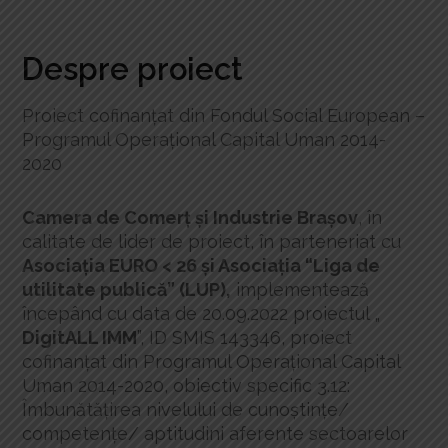
Despre proiect
Proiect cofinanţat din Fondul Social European –
Programul Operațional Capital Uman 2014-
2020
Camera de Comerț și Industrie Brașov
, în
calitate de lider de proiect, în parteneriat cu
Asociația EURO < 26 și Asociația “Liga de
utilitate publică” (LUP)
,
implementează
începând cu data de 20.09.2022 proiectul „
DigitALL IMM
”, ID SMIS 143346, proiect
cofinanțat din Programul Operațional Capital
Uman 2014-2020, obiectiv specific 3.12:
Îmbunătățirea nivelului de cunoștințe/
competențe/ aptitudini aferente sectoarelor