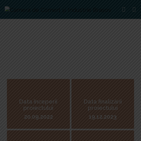
POCU/860/3/12/143346
Data începerii
Data finalizării
proiectului
proiectului
20.09.2022
19.12.2023