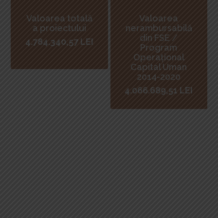
Valoarea totală
Valoarea
a proiectului
nerambursabilă
din FSE /
4.784.340,57 LEI
Program
Operațional
Capital Uman
2014-2020
4.066.689,51 LEI