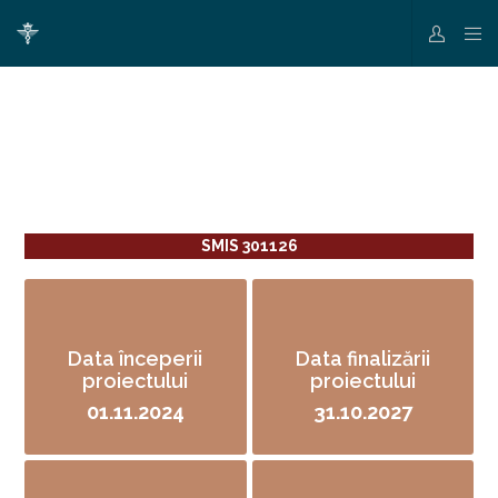
SMIS 301126
Data începerii
Data finalizării
proiectului
proiectului
01.11.2024
31.10.2027