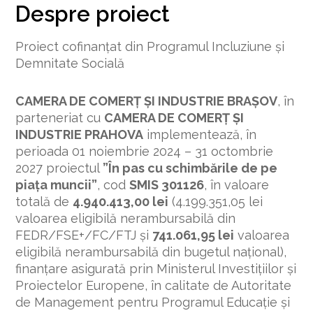
Despre proiect
Proiect cofinanțat din Programul Incluziune și
Demnitate Socială
CAMERA DE COMERȚ ȘI INDUSTRIE BRAȘOV
, în
parteneriat cu
CAMERA DE COMERȚ ȘI
INDUSTRIE PRAHOVA
implementează, în
perioada 01 noiembrie 2024 – 31 octombrie
2027 proiectul
”În pas cu schimbările de pe
piața muncii”
, cod
SMIS 301126
, în valoare
totală de
4.940.413,00 lei
(4.199.351,05 lei
valoarea eligibilă nerambursabilă din
FEDR/FSE+/FC/FTJ și
741.061,95 lei
valoarea
eligibilă nerambursabilă din bugetul național),
finanțare asigurată prin Ministerul Investițiilor și
Proiectelor Europene, în calitate de Autoritate
de Management pentru Programul Educație și