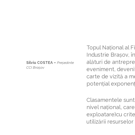
Topul Naţional al 
Industrie Braşov, î
alături de antrepre
Silviu COSTEA –
Președinte
CCI Brașov
eveniment, devenit
carte de vizită a m
potenţial exponenţi
Clasamentele sunt 
nivel naţional, care
exploatare)cu criter
utilizării resurselor