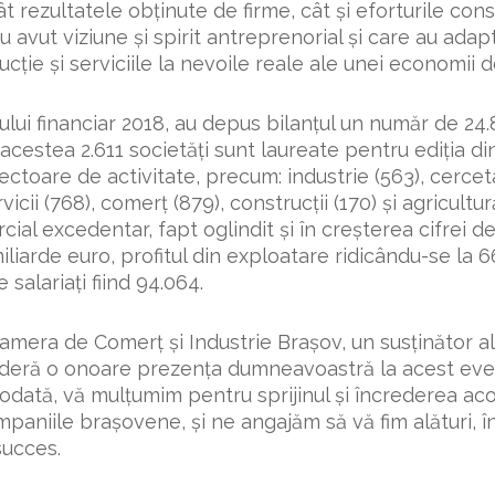
t rezultatele obţinute de firme, cât şi eforturile con
u avut viziune şi spirit antreprenorial şi care au ad
ţie şi serviciile la nevoile reale ale unei economii de
ţiului financiar 2018, au depus bilanţul un număr de 24
acestea 2.611 societăţi sunt laureate pentru ediţia di
sectoare de activitate, precum: industrie (563), cerce
vicii (768), comerţ (879), construcţii (170) şi agricultur
ial excedentar, fapt oglindit şi în creşterea cifrei d
miliarde euro, profitul din exploatare ridicându-se la 
 salariaţi fiind 94.064.
amera de Comerţ şi Industrie Braşov, un susţinător a
nsideră o onoare prezenţa dumneavoastră la acest e
odată, vă mulţumim pentru sprijinul şi încrederea ac
ompaniile braşovene, şi ne angajăm să vă fim alături, î
succes.