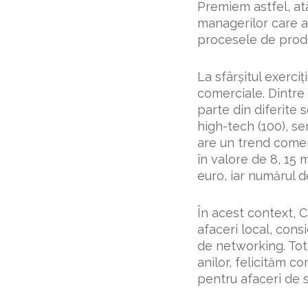
Premiem astfel, atâ
managerilor care a
procesele de produc
La sfârşitul exerci
comerciale. Dintre 
parte din diferite 
high-tech (100), ser
are un trend comerc
în valore de 8, 15 
euro, iar numărul de
În acest context, C
afaceri local, co
de networking. Tot
anilor, felicităm c
pentru afaceri de 