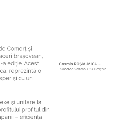
 de Comerţ şi
faceri braşovean,
-a ediţie. Acest
Cosmin ROȘIA-MICU –
Director General CCI Brașov
că, reprezintă o
sper şi cu un
xe şi unitare la
ofitului,profitul din
panii – eficienţa