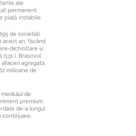
stante ale
aptat permanent
 piaţă instabile.
.895 de societăţi
n acest an, făcând
tare-dezvoltare şi
ă (131 ). Braşovul
e afaceri agregată,
662 milioane de
l mediului de
veniment premium
ordate de-a lungul
n continuare,