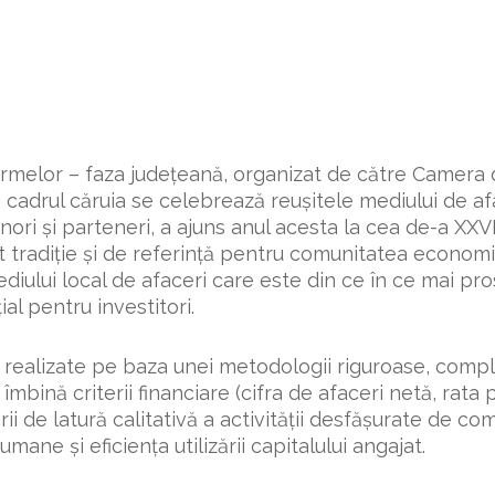
Firmelor – faza judeţeană, organizat de către Camera
n cadrul căruia se celebrează reuşitele mediului de a
nori şi parteneri, a ajuns anul acesta la cea de-a XXVI
 tradiţie şi de referinţă pentru comunitatea economi
ediului local de afaceri care este din ce în ce mai pro
al pentru investitori.
realizate pe baza unei metodologii riguroase, comple
 îmbină criterii financiare (cifra de afaceri netă, rata pr
ii de latură calitativă a activităţii desfășurate de com
 umane şi eficienţa utilizării capitalului angajat.