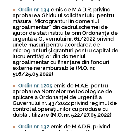
●
Ordin nr. 134
emis de M.A.D.R. privind
aprobarea Ghidului solicitantului pentru
măsura “Microgranturi în domeniul
agroalimentar” din cadrul schemei de
ajutor de stat instituite prin Ordonanţa de
urgenţă a Guvernului nr. 61/2022 privind
unele măsuri pentru acordarea de
microgranturi şi granturi pentru capital de
lucru entităţilor din domeniul
agroalimentar cu finanţare din fonduri
externe nerambursabile
(M.O. nr.
516/25.05.2022)
●
Ordin nr. 1205
emis de M.A.E. pentru
aprobarea Normelor metodologice de
aplicare a Ordonanţei de urgenţă a
Guvernului nr. 43/2022 privind regimul de
control al operaţiunilor cu produse cu
dublă utilizare
(M.O. nr. 522/27.05.2022)
●
Ordin nr. 132
emis de M.A.D.R. privind