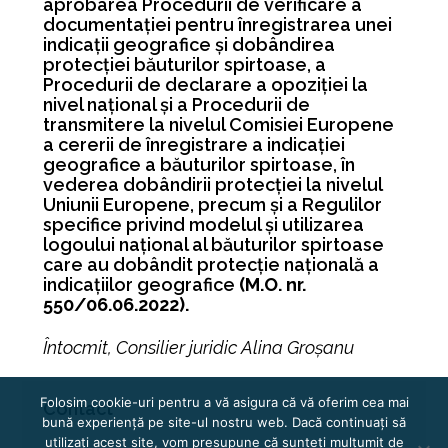
aprobarea Procedurii de verificare a
documentaţiei pentru înregistrarea unei
indicaţii geografice şi dobândirea
protecţiei băuturilor spirtoase, a
Procedurii de declarare a opoziţiei la
nivel naţional şi a Procedurii de
transmitere la nivelul Comisiei Europene
a cererii de înregistrare a indicaţiei
geografice a băuturilor spirtoase, în
vederea dobândirii protecţiei la nivelul
Uniunii Europene, precum şi a Regulilor
specifice privind modelul şi utilizarea
logoului naţional al băuturilor spirtoase
care au dobândit protecţie naţională a
indicaţiilor geografice
(M.O. nr.
550/06.06.2022).
Întocmit, Consilier juridic Alina Groșanu
Folosim cookie-uri pentru a vă asigura că vă oferim cea mai
Contact
bună experiență pe site-ul nostru web. Dacă continuați să
utilizați acest site, vom presupune că sunteți mulțumit de