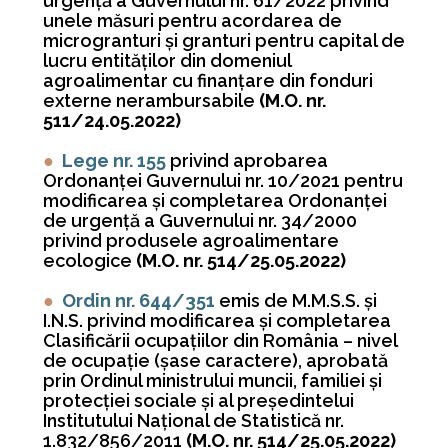
urgenţă a Guvernului nr. 61/2022 privind
unele măsuri pentru acordarea de
microgranturi şi granturi pentru capital de
lucru entităţilor din domeniul
agroalimentar cu finanţare din fonduri
externe nerambursabile
(M.O. nr.
511/24.05.2022)
●
Lege nr. 155
privind aprobarea
Ordonanţei Guvernului nr. 10/2021 pentru
modificarea şi completarea Ordonanţei
de urgenţă a Guvernului nr. 34/2000
privind produsele agroalimentare
ecologice
(M.O. nr. 514/25.05.2022)
●
Ordin nr. 644/351
emis de M.M.S.S. și
I.N.S. privind modificarea şi completarea
Clasificării ocupaţiilor din România – nivel
de ocupaţie (şase caractere), aprobată
prin Ordinul ministrului muncii, familiei şi
protecţiei sociale şi al preşedintelui
Institutului Naţional de Statistică nr.
1.832/856/2011
(M.O. nr. 514/25.05.2022)