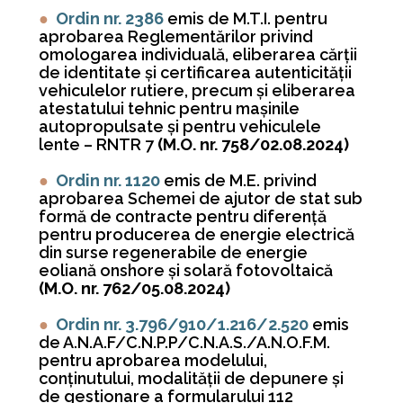
●
Ordin nr. 2386
emis de M.T.I. pentru
aprobarea Reglementărilor privind
omologarea individuală, eliberarea cărţii
de identitate şi certificarea autenticităţii
vehiculelor rutiere, precum şi eliberarea
atestatului tehnic pentru maşinile
autopropulsate şi pentru vehiculele
lente – RNTR 7
(M.O. nr. 758/02.08.2024)
●
Ordin nr. 1120
emis de M.E. privind
aprobarea Schemei de ajutor de stat sub
formă de contracte pentru diferență
pentru producerea de energie electrică
din surse regenerabile de energie
eoliană onshore și solară fotovoltaică
(M.O. nr. 762/05.08.2024)
●
Ordin nr. 3.796/910/1.216/2.520
emis
de A.N.A.F/C.N.P.P/C.N.A.S./A.N.O.F.M.
pentru aprobarea modelului,
conținutului, modalității de depunere și
de gestionare a formularului 112