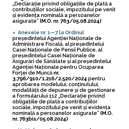
„Declarație privind obligațiile de plată a
contribuțiilor sociale, impozitului pe venit
și evidența nominală a persoanelor
asigurate”
(M.O. nr. 763/05.08.2024)
●
Anexele nr. 1—7 la Ordinul
președintelui Agenției Naționale de
Administrare Fiscală, al președintelui
Casei Naționale de Pensii Publice, al
președintelui Casei Naționale de
Asigurări de Sănătate și al președintelui
Agenției Naționale pentru Ocuparea
Forței de Muncă
nr.
3.796/910/1.216/2.520/2024
pentru
aprobarea modelului, conținutului,
modalității de depunere și de gestionare
a formularului 112 „Declarație privind
obligațiile de plată a contribuțiilor
sociale, impozitului pe venit și evidența
nominală a persoanelor asigurate”
(M.O.
nr. 763bis/05.08.2024)