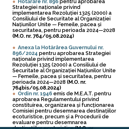
●
Hotărâre nr. 896
pentru aprobarea
Strategiei naționale privind
implementarea Rezoluției 1325 (2000) a
Consiliului de Securitate al Organizației
Națiunilor Unite — Femeile, pacea și
securitatea, pentru perioada 2024—2028
(M.O. nr. 764/05.08.2024)
●
Anexa la Hotărârea Guvernului nr.
896/2024
pentru aprobarea Strategiei
naționale privind implementarea
Rezoluției 1325 (2000) a Consiliului de
Securitate al Organizației Națiunilor Unite
— Femeile, pacea și securitatea, pentru
perioada 2024—2028
(M.O. nr.
764bis/05.08.2024)
●
Ordin nr. 1946
emis de M.E.A.T. pentru
aprobarea Regulamentului privind
constituirea, organizarea și funcționarea
Comisiei pentru desemnarea destinațiilor
ecoturistice, precum și a Procedurii de
evaluare pentru desemnarea
destinațiilor ecoturistice
(M.O. nr.