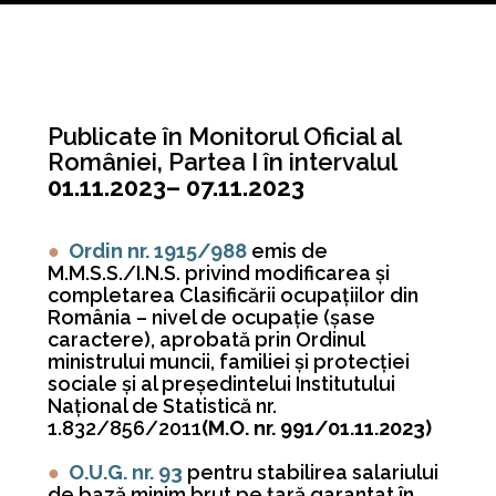
Publicate în Monitorul Oficial al
României, Partea I în intervalul
01.11.2023– 07.11.2023
●
Ordin nr. 1915/988
emis de
M.M.S.S./I.N.S. privind modificarea şi
completarea Clasificării ocupaţiilor din
România – nivel de ocupaţie (şase
caractere), aprobată prin Ordinul
ministrului muncii, familiei şi protecţiei
sociale şi al preşedintelui Institutului
Naţional de Statistică nr.
1.832/856/2011
(M.O. nr. 991/01.11.2023)
●
O.U.G. nr. 93
pentru stabilirea salariului
de bază minim brut pe ţară garantat în