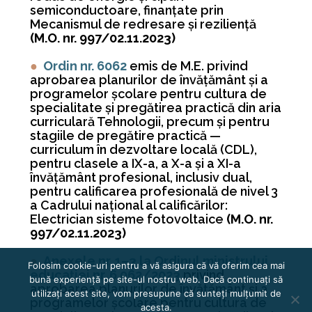
semiconductoare, finanțate prin
Mecanismul de redresare și reziliență
(M.O. nr. 997/02.11.2023)
●
Ordin nr. 6062
emis de M.E. privind
aprobarea planurilor de învățământ și a
programelor școlare pentru cultura de
specialitate și pregătirea practică din aria
curriculară Tehnologii, precum și pentru
stagiile de pregătire practică —
curriculum în dezvoltare locală (CDL),
pentru clasele a IX-a, a X-a și a XI-a
învățământ profesional, inclusiv dual,
pentru calificarea profesională de nivel 3
a Cadrului național al calificărilor:
Electrician sisteme fotovoltaice
(M.O. nr.
997/02.11.2023)
●
Anexele nr. 1–3 la Ordinul ministrului
Folosim cookie-uri pentru a vă asigura că vă oferim cea mai
educației nr. 6.062/2023
privind
bună experiență pe site-ul nostru web. Dacă continuați să
aprobarea planurilor de învățământ și a
utilizați acest site, vom presupune că sunteți mulțumit de
programelor școlare pentru cultura de
acesta.