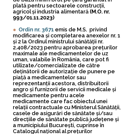
plată pentru sectoarele construcţii,
agricol şi industria alimentară
(M.O. nr.
993/01.11.2023)
●
Ordin nr. 3671
emis de M.S. privind
modificarea şi completarea anexelor nr. 1
şi 2 la Ordinul ministrului sănătăţii nr.
2.408/2023 pentru aprobarea preţurilor
maximale ale medicamentelor de uz
uman, valabile în România, care pot fi
utilizate/comercializate de către
deţinătorii de autorizaţie de punere pe
piaţă a medicamentelor sau
reprezentanţii acestora, distribuitorii
angro şi furnizorii de servicii medicale şi
medicamente pentru acele
medicamente care fac obiectul unei
relaţii contractuale cu Ministerul Sănătăţii,
casele de asigurări de sănătate şi/sau
direcţiile de sănătate publică judeţene şi
a municipiului Bucureşti, cuprinse în
Catalogul naţional al preţurilor