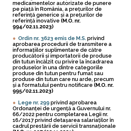
medicamentelor autorizate de punere
pe piaţă în România, a preţurilor de
referinţă generice şi a preţurilor de
referinţă inovative
(M.O. nr.
994/02.11.2023)
●
Ordin nr. 3623 emis de M.S.
privind
aprobarea procedurii de transmitere a
informaţiilor suplimentare de către
producătorii şi importatorii de produse
din tutun încălzit cu privire la încadrarea
produselor în una dintre categoriile
produse din tutun pentru fumat sau
produse din tutun care nu arde, precum
şi a formatului pentru notificare
(M.O. nr.
995/02.11.2023)
●
Lege nr. 299
privind aprobarea
Ordonanței de urgență a Guvernului nr.
66/2022 pentru completarea Legii nr.
16/2017 privind detașarea salariaților în
cadrul prestării de servicii transnaționale