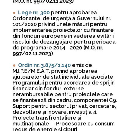
(M.O. nr. 997/02.11.2023)
●
Lege nr. 300
pentru aprobarea
Ordonanței de urgență a Guvernului nr.
101/2020 privind unele măsuri pentru
implementarea proiectelor cu finanțare
din fonduri europene în vederea evitării
riscului de dezangajare pentru perioada
de programare 2014—2020
(M.O. nr.
997/02.11.2023)
●
Ordin nr. 3.875/1.140
emis de
M.I.P.E/M.E.A.T. privind aprobarea
ajutoarelor de stat individuale asociate
Programului pentru acordarea de sprijin
financiar din fonduri externe
nerambursabile pentru proiectele care
se finanțează din cadrul componentei C9.
Suport pentru sectorul privat, cercetare,
dezvoltare și inovare, investiția 4.
Proiecte transfrontaliere și
multinaționale — Procesoare cu consum
redus de energie și cipuri