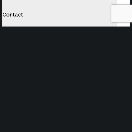
Contact
Alina Groșanu – Director Departament
Juridic Arbitraj Resurse Umane
INFORMARE LEGISLATIVĂ
YOU MIGHT ALSO LIKE
One of the following
Acte normative cu impact asupra