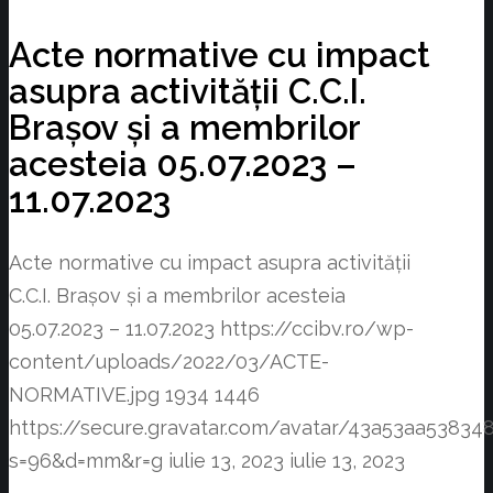
Acte normative cu impact
asupra activității C.C.I.
Brașov și a membrilor
acesteia 05.07.2023 –
11.07.2023
Acte normative cu impact asupra activității
C.C.I. Brașov și a membrilor acesteia
05.07.2023 – 11.07.2023
https://ccibv.ro/wp-
content/uploads/2022/03/ACTE-
NORMATIVE.jpg
1934
1446
https://secure.gravatar.com/avatar/43a53aa538
s=96&d=mm&r=g
iulie 13, 2023
iulie 13, 2023