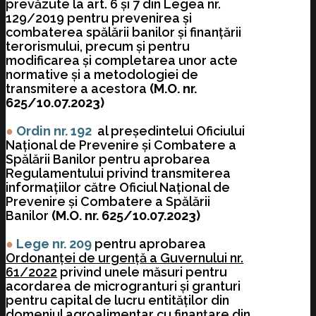
prevăzute la art. 6 și 7 din Legea nr.
129/2019 pentru prevenirea și
combaterea spălării banilor și finanțării
terorismului, precum și pentru
modificarea și completarea unor acte
normative și a metodologiei de
transmitere a acestora
(M.O. nr.
625/10.07.2023)
●
Ordin nr. 192
al președintelui Oficiului
Național de Prevenire și Combatere a
Spălării Banilor pentru aprobarea
Regulamentului privind transmiterea
informațiilor către Oficiul Național de
Prevenire și Combatere a Spălării
Banilor
(M.O. nr. 625/10.07.2023)
●
Lege nr. 209
pentru aprobarea
Ordonanţei de urgenţă a Guvernului nr.
61/2022
privind unele măsuri pentru
acordarea de microgranturi şi granturi
pentru capital de lucru entităţilor din
domeniul agroalimentar cu finanţare din