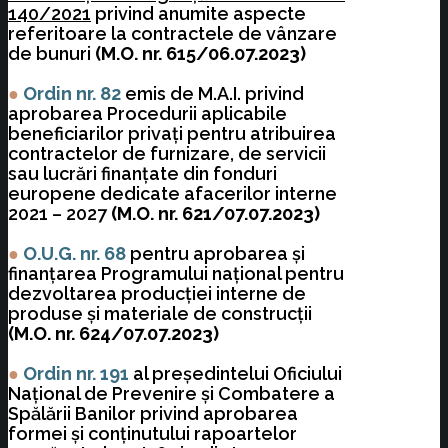
140/2021
privind anumite aspecte
referitoare la contractele de vânzare
de bunuri
(M.O. nr. 615/06.07.2023)
●
Ordin nr. 82
emis de M.A.I. privind
aprobarea Procedurii aplicabile
beneficiarilor privaţi pentru atribuirea
contractelor de furnizare, de servicii
sau lucrări finanţate din fonduri
europene dedicate afacerilor interne
2021 – 2027
(M.O. nr. 621/07.07.2023)
●
O.U.G. nr. 68
pentru aprobarea și
finanțarea Programului național pentru
dezvoltarea producției interne de
produse și materiale de construcții
(M.O. nr. 624/07.07.2023)
●
Ordin nr. 191
al președintelui Oficiului
Național de Prevenire și Combatere a
Spălării Banilor privind aprobarea
formei și conținutului rapoartelor