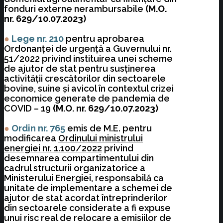
fonduri externe nerambursabile
(M.O.
nr. 629/10.07.2023)
●
Lege nr. 210
pentru aprobarea
Ordonanţei de urgenţă a Guvernului nr.
51/2022 privind instituirea unei scheme
de ajutor de stat pentru susţinerea
activităţii crescătorilor din sectoarele
bovine, suine şi avicol în contextul crizei
economice generate de pandemia de
COVID – 19
(M.O. nr. 629/10.07.2023)
●
Ordin nr. 765
emis de M.E. pentru
modificarea
Ordinului ministrului
energiei nr. 1.100/2022
privind
desemnarea compartimentului din
cadrul structurii organizatorice a
Ministerului Energiei, responsabilă ca
unitate de implementare a schemei de
ajutor de stat acordat întreprinderilor
din sectoarele considerate a fi expuse
unui risc real de relocare a emisiilor de