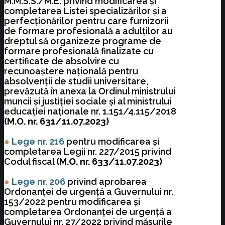
M.M.S.S./M.E. privind modificarea şi
completarea Listei specializărilor şi a
perfecţionărilor pentru care furnizorii
de formare profesională a adulţilor au
dreptul să organizeze programe de
formare profesională finalizate cu
certificate de absolvire cu
recunoaştere naţională pentru
absolvenţii de studii universitare,
prevăzută în anexa la Ordinul ministrului
muncii şi justiţiei sociale şi al ministrului
educaţiei naţionale nr. 1.151/4.115/2018
(M.O. nr. 631/11.07.2023)
●
Lege nr. 216
pentru modificarea și
completarea Legii nr. 227/2015 privind
Codul fiscal
(M.O. nr. 633/11.07.2023)
●
Lege nr. 206
privind aprobarea
Ordonanței de urgență a Guvernului nr.
153/2022 pentru modificarea și
completarea Ordonanței de urgență a
Guvernului nr. 27/2022 privind măsurile