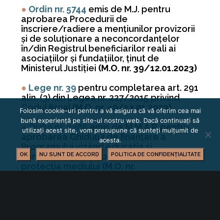
●
Ordin nr. 5744
emis de M.J. pentru
aprobarea Procedurii de
înscriere/radiere a menţiunilor provizorii
şi de soluţionare a neconcordanţelor
în/din Registrul beneficiarilor reali ai
asociaţiilor şi fundaţiilor, ţinut de
Ministerul Justiţiei
(M.O. nr. 39/12.01.2023)
●
Lege nr. 39
pentru completarea art. 291
alin. (3) din Legea nr. 227/2015 privind
Codul fiscal
(M.O. nr. 40/13.01.2023)
Folosim cookie-uri pentru a vă asigura că vă oferim cea mai
bună experiență pe site-ul nostru web. Dacă continuați să
●
Ordin nr. 3288
emis de M.M.A.P. pentru
utilizați acest site, vom presupune că sunteți mulțumit de
aprobarea Ghidului de finanţare a
acesta.
Programului vizând educaţia şi
OK
conştientizarea publicului privind
NU SUNT DE ACCORD
POLITICA DE CONFIDENȚIALITATE
protecţia mediului
(M.O. nr.
40/13.01.2023)
●
Ordin nr.
1.073/2022
emis de A.N.O.F.M.
pentru modificarea și completarea
Procedurii de profilare a persoanelor în