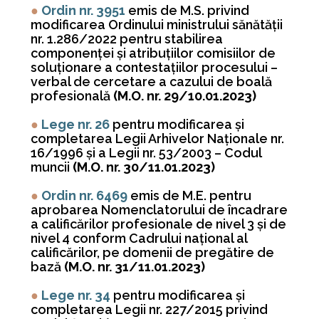
●
Ordin nr. 3951
emis de M.S. privind
modificarea Ordinului ministrului sănătăţii
nr. 1.286/2022 pentru stabilirea
componenţei şi atribuţiilor comisiilor de
soluţionare a contestaţiilor procesului –
verbal de cercetare a cazului de boală
profesională
(M.O. nr. 29/10.01.2023)
●
Lege nr. 26
pentru modificarea şi
completarea Legii Arhivelor Naţionale nr.
16/1996 şi a Legii nr. 53/2003 – Codul
muncii
(M.O. nr. 30/11.01.2023)
●
Ordin nr. 6469
emis de M.E. pentru
aprobarea Nomenclatorului de încadrare
a calificărilor profesionale de nivel 3 şi de
nivel 4 conform Cadrului naţional al
calificărilor, pe domenii de pregătire de
bază
(M.O. nr. 31/11.01.2023)
●
Lege nr. 34
pentru modificarea şi
completarea Legii nr. 227/2015 privind