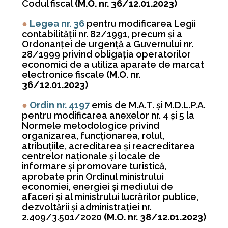
Codul fiscal
(M.O. nr. 36/12.01.2023)
●
Legea nr. 36
pentru modificarea Legii
contabilităţii nr. 82/1991, precum şi a
Ordonanţei de urgenţă a Guvernului nr.
28/1999 privind obligaţia operatorilor
economici de a utiliza aparate de marcat
electronice fiscale
(M.O. nr.
36/12.01.2023)
●
Ordin nr. 4197
emis de M.A.T. și M.D.L.P.A.
pentru modificarea anexelor nr. 4 şi 5 la
Normele metodologice privind
organizarea, funcţionarea, rolul,
atribuţiile, acreditarea şi reacreditarea
centrelor naţionale şi locale de
informare şi promovare turistică,
aprobate prin Ordinul ministrului
economiei, energiei şi mediului de
afaceri şi al ministrului lucrărilor publice,
dezvoltării şi administraţiei nr.
2.409/3.501/2020
(M.O. nr. 38/12.01.2023)