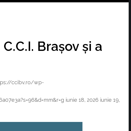
C.C.I. Brașov și a
tps://ccibv.ro/wp-
f76a07e3a?s=96&d=mm&r=g
iunie 18, 2026
iunie 19,