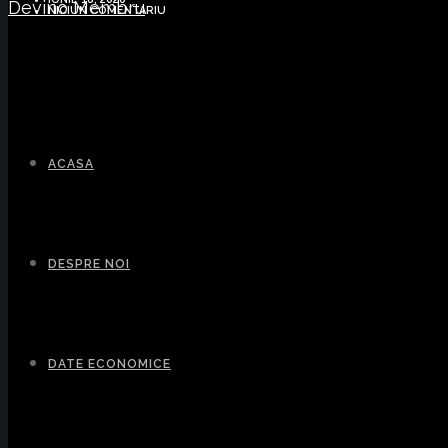
Devino Membru
NICIUN COMENTARIU
ACASA
DESPRE NOI
DATE ECONOMICE