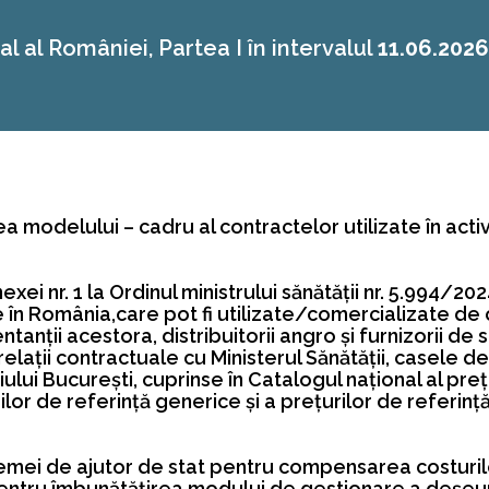
al al României, Partea I în intervalul
11.06.2026
a modelului – cadru al contractelor utilizate în acti
xei nr. 1 la Ordinul ministrului sănătăţii nr. 5.994/2
 România,care pot fi utilizate/comercializate de că
nţii acestora, distribuitorii angro şi furnizorii de
aţii contractuale cu Ministerul Sănătăţii, casele de
iului Bucureşti, cuprinse în Catalogul naţional al p
lor de referinţă generice şi a preţurilor de referinţ
emei de ajutor de stat pentru compensarea costurilo
ntru îmbunătățirea modului de gestionare a deșeur