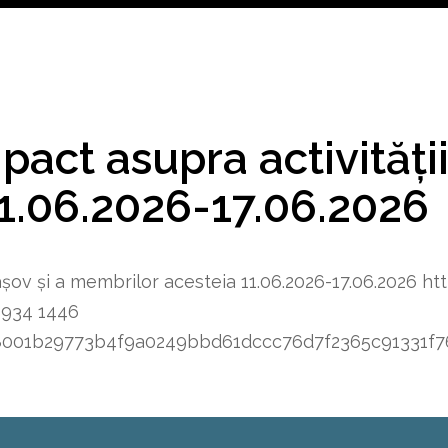
ct asupra activității 
1.06.2026-17.06.2026
rașov și a membrilor acesteia 11.06.2026-17.06.2026
ht
1934
1446
8348001b29773b4f9a0249bbd61dccc76d7f2365c91331