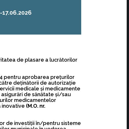
-17.06.2026
vitatea de plasare a lucrătorilor
024 pentru aprobarea preţurilor
tre deţinătorii de autorizaţie
 servicii medicale şi medicamente
 asigurări de sănătate şi/sau
reţurilor medicamentelor
ă inovative
(M.O. nr.
r de investiții în/pentru sisteme
ilor municipale în vederea