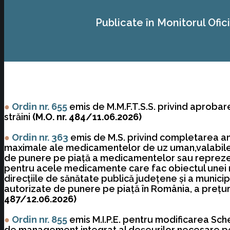
Publicate în Monitorul Ofici
●
Ordin nr. 655
emis de M.M.F.T.S.S. privind aprobare
străini
(M.O. nr. 484/11.06.2026)
●
Ordin nr. 363
emis de M.S. privind completarea ane
maximale ale medicamentelor de uz uman,valabile în
de punere pe piaţă a medicamentelor sau reprezenta
pentru acele medicamente care fac obiectul unei rel
direcţiile de sănătate publică judeţene şi a municip
autorizate de punere pe piaţă în România, a preţuri
487/12.06.2026)
●
Ordin nr. 855
emis M.I.P.E. pentru modificarea Sch
de management integrat al deșeurilor necesare pe