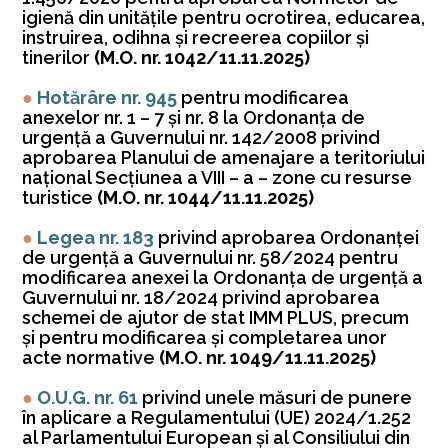
igienă din unităţile pentru ocrotirea, educarea,
instruirea, odihna şi recreerea copiilor şi
tinerilor
(M.O. nr. 1042/11.11.2025)
●
Hotărâre nr. 945
pentru modificarea
anexelor nr. 1 – 7 şi nr. 8 la Ordonanţa de
urgenţă a Guvernului nr. 142/2008 privind
aprobarea Planului de amenajare a teritoriului
naţional Secţiunea a VIII – a – zone cu resurse
turistice
(M.O. nr.
1044/11.11.2025)
●
Legea nr. 183
privind aprobarea Ordonanţei
de urgenţă a Guvernului nr. 58/2024 pentru
modificarea anexei la Ordonanţa de urgenţă a
Guvernului nr. 18/2024 privind aprobarea
schemei de ajutor de stat IMM PLUS, precum
şi pentru modificarea şi completarea unor
acte normative
(M.O. nr. 1049/11.11.2025)
●
O.U.G. nr. 61
privind unele măsuri de punere
în aplicare a Regulamentului (UE) 2024/1.252
al Parlamentului European şi al Consiliului din