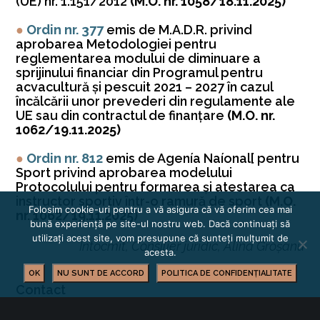
(UE) nr. 1.151/2012
(M.O. nr. 1058/18.11.2025)
●
Ordin nr. 377
emis de M.A.D.R. privind
aprobarea Metodologiei pentru
reglementarea modului de diminuare a
sprijinului financiar din Programul pentru
acvacultură şi pescuit 2021 – 2027 în cazul
încălcării unor prevederi din regulamente ale
UE sau din contractul de finanţare
(M.O. nr.
1062/19.11.2025)
●
Ordin nr. 812
emis de Agenía Naíonal[ pentru
Sport privind aprobarea modelului
Protocolului pentru formarea şi atestarea ca
instructor sportiv într-o ramură de sport
(M.O.
Folosim cookie-uri pentru a vă asigura că vă oferim cea mai
nr. 1062/19.11.2025)
bună experiență pe site-ul nostru web. Dacă continuați să
utilizați acest site, vom presupune că sunteți mulțumit de
Întocmit, Consilier juridic, Alina Groșanu
acesta.
OK
NU SUNT DE ACCORD
POLITICA DE CONFIDENȚIALITATE
Contact