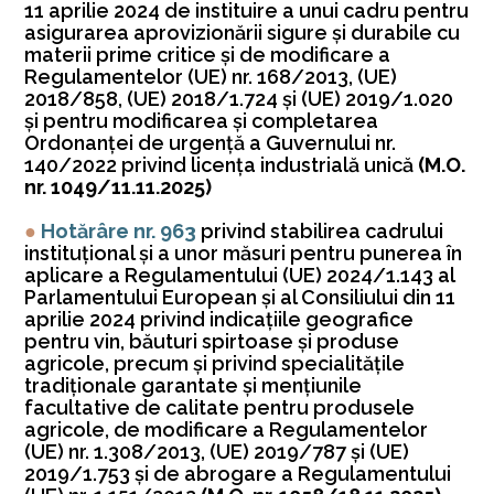
11 aprilie 2024 de instituire a unui cadru pentru
asigurarea aprovizionării sigure şi durabile cu
materii prime critice şi de modificare a
Regulamentelor (UE) nr. 168/2013, (UE)
2018/858, (UE) 2018/1.724 şi (UE) 2019/1.020
şi pentru modificarea şi completarea
Ordonanţei de urgenţă a Guvernului nr.
140/2022 privind licenţa industrială unică
(M.O.
nr. 1049/11.11.2025)
●
Hotărâre nr. 963
privind stabilirea cadrului
instituţional şi a unor măsuri pentru punerea în
aplicare a Regulamentului (UE) 2024/1.143 al
Parlamentului European şi al Consiliului din 11
aprilie 2024 privind indicaţiile geografice
pentru vin, băuturi spirtoase şi produse
agricole, precum şi privind specialităţile
tradiţionale garantate şi menţiunile
facultative de calitate pentru produsele
agricole, de modificare a Regulamentelor
(UE) nr. 1.308/2013, (UE) 2019/787 şi (UE)
2019/1.753 şi de abrogare a Regulamentului