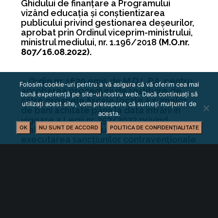
Ghidului de finanţare a Programului
vizând educaţia şi conştientizarea
publicului privind gestionarea deşeurilor,
aprobat prin Ordinul viceprim-ministrului,
ministrul mediului, nr. 1.196/2018
(M.O.nr.
807/16.08.2022).
●
Ordin nr. 1620
emis de M.D.L.P.A. pentru
Folosim cookie-uri pentru a vă asigura că vă oferim cea mai
aprobarea procedurii de restituire de
bună experiență pe site-ul nostru web. Dacă continuați să
către organele fiscale locale a sumelor
utilizați acest site, vom presupune că sunteți mulțumit de
de bani achitate până la data intrării în
acesta.
vigoare a Legii nr. 257/2022 privind
OK
stabilirea unor măsuri referitoare la
NU SUNT DE ACCORD
POLITICA DE CONFIDENȚIALITATE
executarea sancţiunilor contravenţionale
aplicate în temeiul art. 4 alin. (1) din
Ordonanţa de urgenţă a Guvernului nr.
129/2021 privind implementarea
formularului digital de intrare în România,
abrogată prin Ordonanţa de urgenţă a
Guvernului nr. 22/2022 pentru abrogarea
Ordonanţei de urgenţă a Guvernului nr.
129/2021 privind implementarea