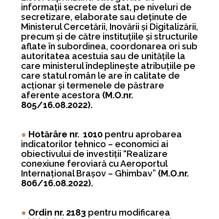
informaţii secrete de stat, pe niveluri de
secretizare, elaborate sau deţinute de
Ministerul Cercetării, Inovării şi Digitalizării,
precum şi de către instituţiile şi structurile
aflate în subordinea, coordonarea ori sub
autoritatea acestuia sau de unităţile la
care ministerul îndeplineşte atribuţiile pe
care statul român le are în calitate de
acţionar şi termenele de păstrare
aferente acestora
(M.O.nr.
805/16.08.2022).
●
Hotărâre nr.
1010
pentru aprobarea
indicatorilor tehnico – economici ai
obiectivului de investiţii “Realizare
conexiune feroviară cu Aeroportul
Internaţional Braşov – Ghimbav”
(M.O.nr.
806/16.08.2022).
●
Ordin nr. 2183
pentru modificarea