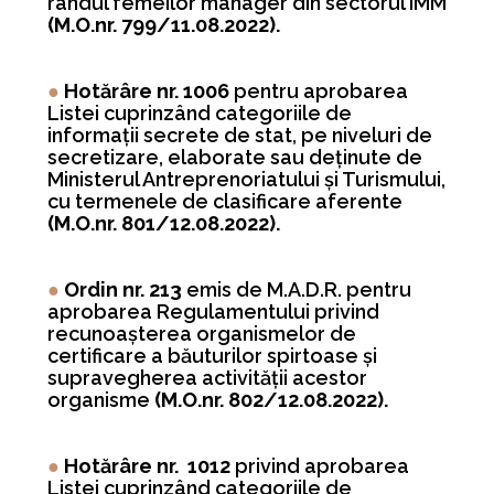
rândul femeilor manager din sectorul IMM
(M.O.nr. 799/11.08.2022).
●
Hotărâre nr. 1006
pentru aprobarea
Listei cuprinzând categoriile de
informaţii secrete de stat, pe niveluri de
secretizare, elaborate sau deţinute de
Ministerul Antreprenoriatului şi Turismului,
cu termenele de clasificare aferente
(M.O.nr. 801/12.08.2022).
●
Ordin nr. 213
emis de M.A.D.R. pentru
aprobarea Regulamentului privind
recunoaşterea organismelor de
certificare a băuturilor spirtoase şi
supravegherea activităţii acestor
organisme
(M.O.nr. 802/12.08.2022).
●
Hotărâre nr.
1012
privind aprobarea
Listei cuprinzând categoriile de