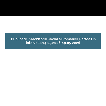
Publicate în Monitorul Oficial al României, Partea I în
intervalul
14.05.2026-19.05.2026
●
Lege nr. 64
●
Ordin nr. 602