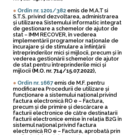
●
Ordin nr. 1201/382
emis de M.A.T si
S.T.S. privind dezvoltarea, administrarea
şi utilizarea Sistemului informatic integrat
de gestionare a schemelor de ajutor de
stat – IMM RECOVER, în vederea
implementării programelor naţionale de
încurajare şi de stimulare a înfiinţării
întreprinderilor mici şi mijlocii, precum şi în
vederea gestionării schemelor de ajutor
de stat pentru întreprinderile mici şi
mijlocii
(M.O. nr. 714/15.07.2022),
●
Ordin nr. 1667
emis de M.F. pentru
modificarea Procedurii de utilizare şi
funcţionare a sistemului naţional privind
factura electronică RO e – Factura,
precum şi de primire şi descărcare a
facturii electronice de către destinatarii
facturii electronice emise în relaţia B2G în
sistemul naţional privind factura
electronică RO e – Factura, aprobată prin