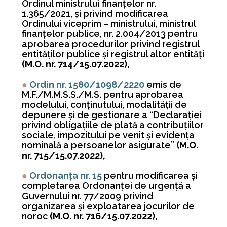
Ordinul ministrului finanţelor nr.
1.365/2021, şi privind modificarea
Ordinului viceprim – ministrului, ministrul
finanţelor publice, nr. 2.004/2013 pentru
aprobarea procedurilor privind registrul
entităţilor publice şi registrul altor entităţi
(M.O. nr. 714/15.07.2022),
●
Ordin nr. 1580/1098/2220
emis de
M.F./M.M.S.S./M.S. pentru aprobarea
modelului, conţinutului, modalităţii de
depunere şi de gestionare a “Declaraţiei
privind obligaţiile de plată a contribuţiilor
sociale, impozitului pe venit şi evidenţa
nominală a persoanelor asigurate”
(M.O.
nr. 715/15.07.2022),
●
Ordonanța nr. 15
pentru modificarea şi
completarea Ordonanţei de urgenţă a
Guvernului nr. 77/2009 privind
organizarea şi exploatarea jocurilor de
noroc
(M.O. nr. 716/15.07.2022),