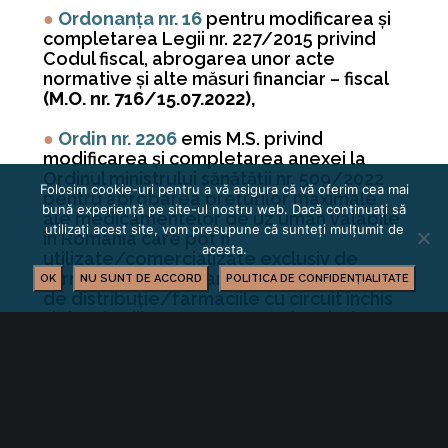
●
Ordonanța nr. 16
pentru modificarea şi
completarea Legii nr. 227/2015 privind
Codul fiscal, abrogarea unor acte
normative şi alte măsuri financiar – fiscal
(M.O. nr. 716/15.07.2022),
●
Ordin nr. 2206
emis M.S. privind
modificarea şi completarea anexei la
Ordinul ministrului sănătăţii nr. 509/2022
Folosim cookie-uri pentru a vă asigura că vă oferim cea mai
pentru aprobarea preţurilor maximale
bună experiență pe site-ul nostru web. Dacă continuați să
ale medicamentelor de uz uman valabile
utilizați acest site, vom presupune că sunteți mulțumit de
în România care pot fi
acesta.
utilizate/comercializate exclusiv de
farmaciile comunitare/oficinele locale
OK
NU SUNT DE ACCORD
POLITICA DE CONFIDENȚIALITATE
de distribuţie/farmaciile cu circuit închis
şi drogheriile care nu se află în relaţie
contractuală cu casele de asigurări de
sănătate şi/sau direcţiile de sănătate
publică judeţene şi a municipiului
Bucureşti sau/şi cu Ministerul Sănătăţii,
cuprinse în Catalogul public
(M.O. nr.
718/18.07.2022),