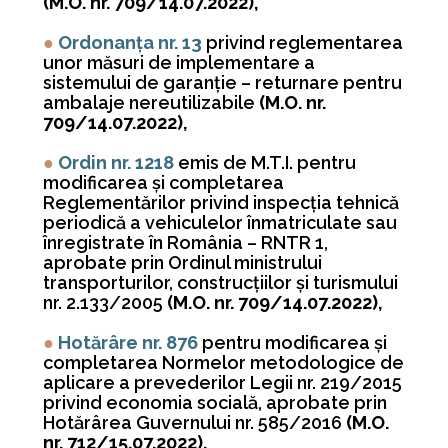
(M.O. nr. 709/14.07.2022),
●
Ordonanța nr. 13
privind reglementarea
unor măsuri de implementare a
sistemului de garanţie – returnare pentru
ambalaje nereutilizabile
(M.O. nr.
709/14.07.2022),
●
Ordin nr. 1218
emis de M.T.I. pentru
modificarea şi completarea
Reglementărilor privind inspecţia tehnică
periodică a vehiculelor înmatriculate sau
înregistrate în România – RNTR 1,
aprobate prin Ordinul ministrului
transporturilor, construcţiilor şi turismului
nr. 2.133/2005
(M.O. nr. 709/14.07.2022),
●
Hotărâre nr. 876
pentru modificarea şi
completarea Normelor metodologice de
aplicare a prevederilor Legii nr. 219/2015
privind economia socială, aprobate prin
Hotărârea Guvernului nr. 585/2016
(M.O.
nr. 712/15.07.2022),