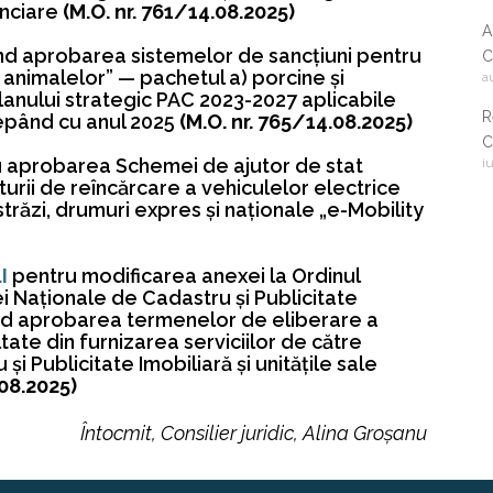
anciare
(M.O. nr. 761/14.08.2025)
A
ind aprobarea sistemelor de sancțiuni pentru
C
animalelor” — pachetul a) porcine și
a
2
Planului strategic PAC 2023-2027 aplicabile
R
cepând cu anul 2025
(M.O. nr. 765/14.08.2025)
C
 aprobarea Schemei de ajutor de stat
i
i
turii de reîncărcare a vehiculelor electrice
c
răzi, drumuri expres și naționale „e-Mobility
.I
pentru modificarea anexei la Ordinul
ei Naționale de Cadastru și Publicitate
vind aprobarea termenelor de eliberare a
ate din furnizarea serviciilor de către
i Publicitate Imobiliară și unitățile sale
.08.2025)
Întocmit, Consilier juridic, Alina Groșanu