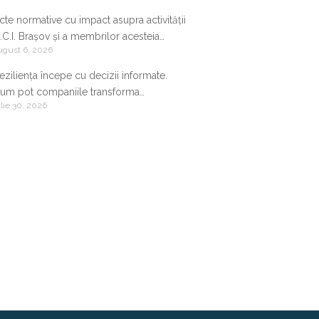
cte normative cu impact asupra activității
.C.I. Brașov și a membrilor acesteia
ugust 6, 2026
9.07.2026-05.08.2026
eziliența începe cu decizii informate.
um pot companiile transforma
ulie 30, 2026
nformația de business într-un avantaj
ompetitiv