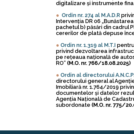
digitalizare și instrumente fin
●
Ordin nr. 274 al M.A.D.R
priv
Intervenția DR 06 „Bunăstarea 
pachetul b) păsări din cadrul 
cererilor de plată depuse în
●
Ordin nr. 1.319 al M.T.I
pentru
privind dezvoltarea infrastruc
pe rețeaua națională de autost
RO”
(M.O. nr. 766/18.08.2025)
●
Ordin al directorului A.N.C.P
directorului general al Agenți
Imobiliară nr. 1.764/2019 pri
documentelor și datelor rezult
Agenția Națională de Cadastru ș
subordonate
(M.O. nr. 775/20