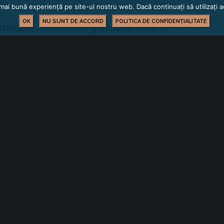
mai bună experiență pe site-ul nostru web. Dacă continuați să utilizați
OK
NU SUNT DE ACCORD
POLITICA DE CONFIDENȚIALITATE
rtament Juridic Arbitraj Resurse Umane
INFORMARE LEGISLATIVĂ
YOU MIGHT ALSO LIKE
 of the following
cte normative cu
Acte normative cu