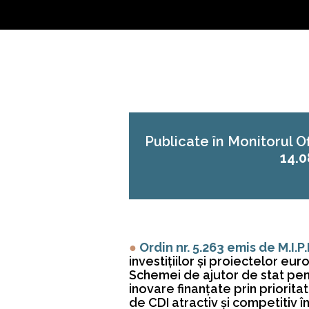
Publicate în Monitorul Ofi
14.0
●
Ordin nr. 5.263 emis de M.I.P.
investițiilor și proiectelor e
Schemei de ajutor de stat pent
inovare finanțate prin priorit
de CDI atractiv și competitiv 