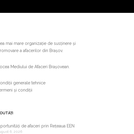
ea mai mare organizație de susținere și
romovare a afacerilor din Brașov.
ocea Mediului de Afaceri Brașovean.
ondiții generale tehnice
ermeni și condiții
OUTĂȚI
portunități de afaceri prin Rețeaua EEN
ugust 6, 2026