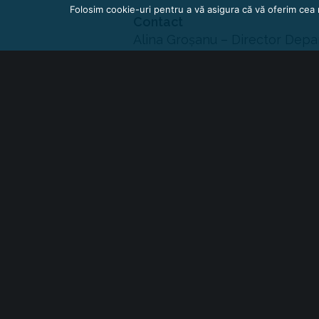
Folosim cookie-uri pentru a vă asigura că vă oferim cea 
Contact
Alina Groșanu – Director Depa
One
Acte normative cu
A