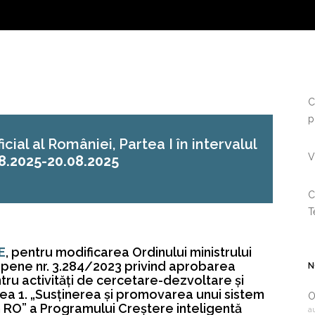
C
p
cial al României, Partea I în intervalul
V
8.2025-20.08.2025
C
T
E
, pentru modificarea Ordinului ministrului
uropene nr. 3.284/2023 privind aprobarea
N
ru activități de cercetare-dezvoltare și
atea 1. „Susținerea și promovarea unui sistem
O
în RO” a Programului Creștere inteligentă
a