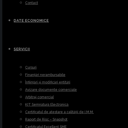
Contact
DATE ECONOMICE
SERVICII
Cursuri
Finanțări nerambursabile
Înființări și modificări entități
Avizare documente comerciale
Arbitraj comercial
KIT Semnătură Electronică
Certificatul de atestare a calității de I.M.M.
Raport de Risc – Snapshot
Certificatul Excellent SME