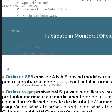
Oportunități finanțări
2024
mai 22, 2024
Enterprise Europe Network (EEN)
Portofoliu proiecte CCIBV
ȘTIRI
Publicate în Monitorul Oficia
Știri și noutăți
Comunicate de presă
CARIERE
●
Ordin nr. 888
emis de A.N.A.F. privind modificarea
pentru aprobarea modelului şi conţinutului formul
Prezentarea echipei CCIBV
●
Ordin nr. 2524
emis de M.S. privind modificarea şi
Anunțuri posturi vacante
preţurilor maximale ale medicamentelor de uz uman 
comunitare/oficinele locale de distribuţie/farmaciil
asigurări de sănătate şi/sau direcţiile de sănătate p
Catalogul public
(M.O. nr. 449/15.05.2024)