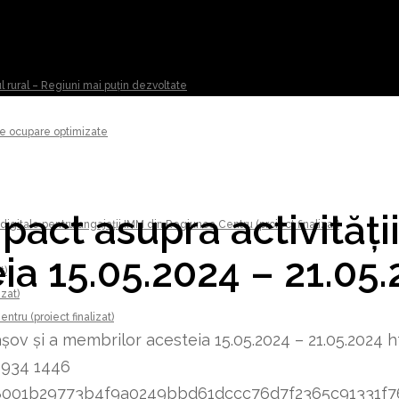
ul rural – Regiuni mai puțin dezvoltate
 de ocupare optimizate
act asupra activității
digitale pentru angajații IMM din Regiunea Centru (proiect finalizat)
ia 15.05.2024 – 21.05
t)
izat)
tru (proiect finalizat)
așov și a membrilor acesteia 15.05.2024 – 21.05.2024
h
1934
1446
8348001b29773b4f9a0249bbd61dccc76d7f2365c91331