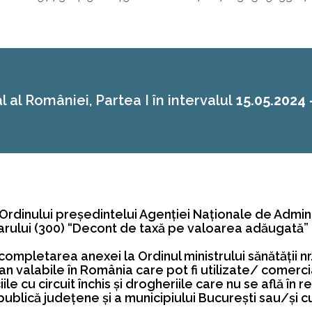
l al României, Partea I în intervalul
15.05.2024 
 Ordinului preşedintelui Agenţiei Naţionale de Admini
arului (300) “Decont de taxă pe valoarea adăugată”
 completarea anexei la Ordinul ministrului sănătăţii
valabile în România care pot fi utilizate/ comercia
e cu circuit închis şi drogheriile care nu se află în 
ublică judeţene şi a municipiului Bucureşti sau/şi cu 