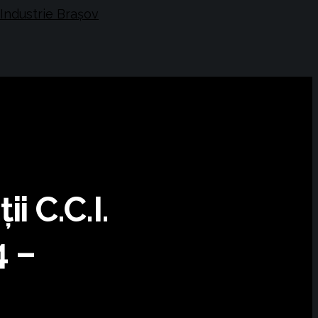
i C.C.I.
4 –