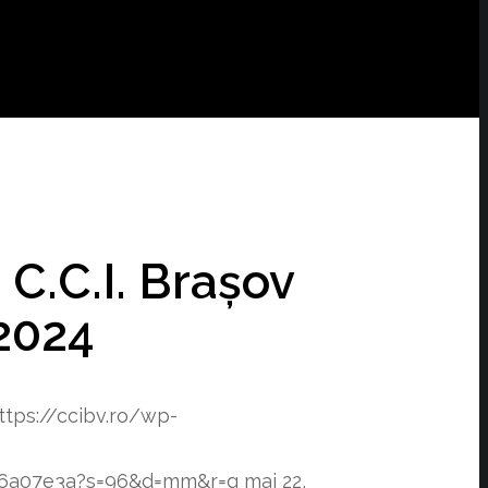
 C.C.I. Brașov
.2024
ttps://ccibv.ro/wp-
f76a07e3a?s=96&d=mm&r=g
mai 22,