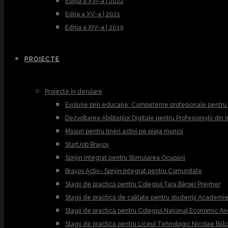
Ediția a XVI-a | 2022
Edița a XV-a | 2021
Ediția a XIV-a | 2019
PROIECTE
Proiecte în derulare
Evoluție prin educație: Competențe profesionale pentr
Dezvoltarea Abilităților Digitale pentru Profesioniștii din
Măsuri pentru tineri activi pe piața muncii
StartJob Brașov
Sprijin Integrat pentru Stimularea Ocupării
Brașov Activ- Sprijin Integrat pentru Comunitate
Stagii de practică pentru Colegiul Țara Bârsei Prejmer
Stagii de practică de calitate pentru studenții Academ
Stagii de practică pentru Colegiul Național Economic A
Stagii de practică pentru Liceul Tehnologic Nicolae Băl