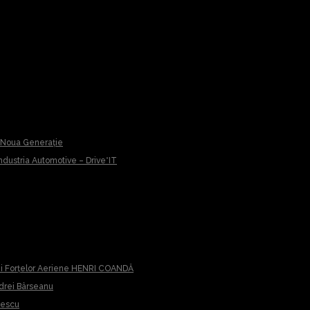
u Noua Generație
 Industria Automotive – Drive*IT
iei Forțelor Aeriene HENRI COANDĂ
ndrei Bârseanu
cescu