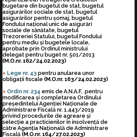
bugetare din bugetul de stat, bugetul
asigurărilor sociale de stat, bugetul
asigurărilor pentru şomaj, bugetul
Fondului naţional unic de asigurări
sociale de sănătate, bugetul
Trezoreriei Statului, bugetul Fondului
pentru mediu şi bugetele locale,
aprobate prin Ordinul ministrului
delegat pentru buget nr. 501/2013
(M.O.nr. 162/24.02.2023)
●
Lege nr. 43
pentru anularea unor
obligaţii fiscale
(M.O.nr. 163/24.02.2023)
●
Ordin nr. 234
emis de A.N.A.F. pentru
modificarea şi completarea Ordinului
preşedintelui Agenţiei Naţionale de
Administrare Fiscală nr. 1.443/2019
privind procedurile de agreare şi
selecţie a practicienilor în insolvenţă de
către Agenţia Naţională de Administrare
Fiscală
(M.O.nr. 164/27.02.2023)