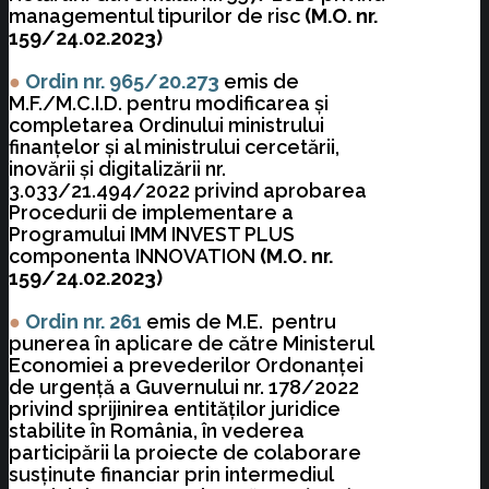
managementul tipurilor de risc
(M.O. nr.
159/24.02.2023)
●
Ordin nr. 965/20.273
emis de
M.F./M.C.I.D. pentru modificarea şi
completarea Ordinului ministrului
finanţelor şi al ministrului cercetării,
inovării şi digitalizării nr.
3.033/21.494/2022 privind aprobarea
Procedurii de implementare a
Programului IMM INVEST PLUS
componenta INNOVATION
(M.O. nr.
159/24.02.2023)
●
Ordin nr. 261
emis de M.E. pentru
punerea în aplicare de către Ministerul
Economiei a prevederilor Ordonanţei
de urgenţă a Guvernului nr. 178/2022
privind sprijinirea entităţilor juridice
stabilite în România, în vederea
participării la proiecte de colaborare
susţinute financiar prin intermediul