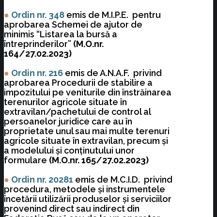
●
Ordin nr. 348
emis de M.I.P.E. pentru
aprobarea Schemei de ajutor de
minimis “Listarea la bursă a
întreprinderilor”
(M.O.nr.
164/27.02.2023)
●
Ordin nr. 216
emis de A.N.A.F. privind
aprobarea Procedurii de stabilire a
impozitului pe veniturile din înstrăinarea
terenurilor agricole situate în
extravilan/pachetului de control al
persoanelor juridice care au în
proprietate unul sau mai multe terenuri
agricole situate în extravilan, precum şi
a modelului şi conţinutului unor
formulare
(M.O.nr. 165/27.02.2023)
●
Ordin nr. 20281
emis de M.C.I.D. privind
procedura, metodele şi instrumentele
încetării utilizării produselor şi serviciilor
provenind direct sau indirect din