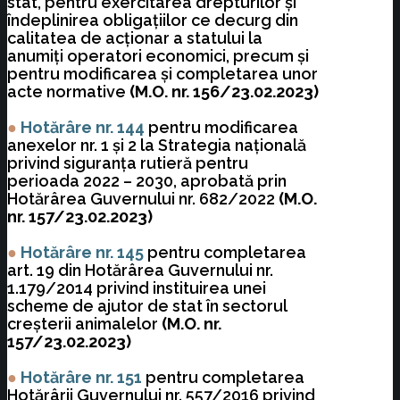
stat, pentru exercitarea drepturilor şi
îndeplinirea obligaţiilor ce decurg din
calitatea de acţionar a statului la
anumiţi operatori economici, precum şi
pentru modificarea şi completarea unor
acte normative
(M.O. nr. 156/23.02.2023)
●
Hotărâre nr. 144
pentru modificarea
anexelor nr. 1 şi 2 la Strategia naţională
privind siguranţa rutieră pentru
perioada 2022 – 2030, aprobată prin
Hotărârea Guvernului nr. 682/2022
(M.O.
nr. 157/23.02.2023)
●
Hotărâre nr. 145
pentru completarea
art. 19 din Hotărârea Guvernului nr.
1.179/2014 privind instituirea unei
scheme de ajutor de stat în sectorul
creşterii animalelor
(M.O. nr.
157/23.02.2023)
●
Hotărâre nr. 151
pentru completarea
Hotărârii Guvernului nr. 557/2016 privind