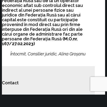
Federaţia Rusă sau de la un operator
economic aflat sub controlul direct sau
indirect al unei persoane fizice sau
juridice din Federaţia Rusă sau al cărui
capital este constituit cu participaţie
provenind în mod direct sau prin firme
interpuse din Federaţia Rusă ori din ale
cărui organe de administrare fac parte
persoane din Federaţia Rusă
(M.O.nr.
167/27.02.2023)
Întocmit, Consilier juridic, Alina Groșanu
Contact
Alina Groșanu – Director Departament
Juridic Arbitraj Resurse Umane