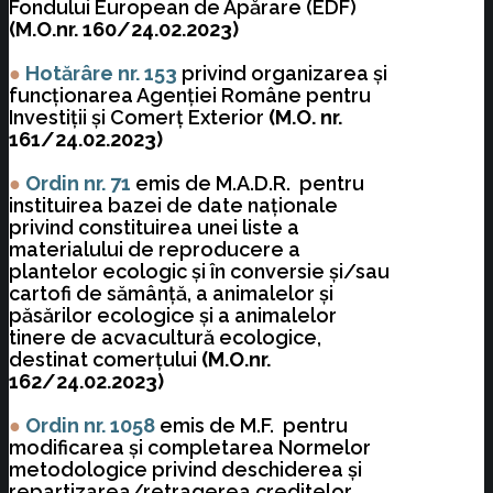
Fondului European de Apărare (EDF)
(M.O.nr. 160/24.02.2023)
●
Hotărâre nr. 153
privind organizarea şi
funcţionarea Agenţiei Române pentru
Investiţii şi Comerţ Exterior
(M.O. nr.
161/24.02.2023)
●
Ordin nr. 71
emis de M.A.D.R. pentru
instituirea bazei de date naţionale
privind constituirea unei liste a
materialului de reproducere a
plantelor ecologic şi în conversie şi/sau
cartofi de sămânţă, a animalelor şi
păsărilor ecologice şi a animalelor
tinere de acvacultură ecologice,
destinat comerţului
(M.O.nr.
162/24.02.2023)
●
Ordin nr. 1058
emis de M.F. pentru
modificarea şi completarea Normelor
metodologice privind deschiderea şi
repartizarea/retragerea creditelor