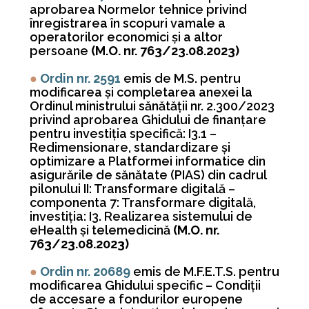
aprobarea Normelor tehnice privind
înregistrarea în scopuri vamale a
operatorilor economici şi a altor
persoane
(M.O. nr. 763/23.08.2023)
●
Ordin nr. 2591
emis de M.S. pentru
modificarea şi completarea anexei la
Ordinul ministrului sănătăţii nr. 2.300/2023
privind aprobarea Ghidului de finanţare
pentru investiţia specifică: I3.1 –
Redimensionare, standardizare şi
optimizare a Platformei informatice din
asigurările de sănătate (PIAS) din cadrul
pilonului II: Transformare digitală –
componenta 7: Transformare digitală,
investiţia: I3. Realizarea sistemului de
eHealth şi telemedicină
(M.O. nr.
763/23.08.2023)
●
Ordin nr. 20689
emis de M.F.E.T.S. pentru
modificarea Ghidului specific – Condiţii
de accesare a fondurilor europene