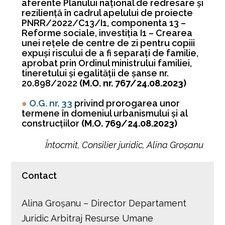
aferente Planului naţional de redresare şi
rezilienţă în cadrul apelului de proiecte
PNRR/2022/C13/I1, componenta 13 –
Reforme sociale, investiţia I1 – Crearea
unei reţele de centre de zi pentru copiii
expuşi riscului de a fi separaţi de familie,
aprobat prin Ordinul ministrului familiei,
tineretului şi egalităţii de şanse nr.
20.898/2022
(M.O. nr. 767/24.08.2023)
●
O.G. nr. 33
privind prorogarea unor
termene în domeniul urbanismului şi al
construcţiilor
(M.O. 769/24.08.2023)
Întocmit, Consilier juridic, Alina Groșanu
Contact
Alina Groșanu – Director Departament
Juridic Arbitraj Resurse Umane