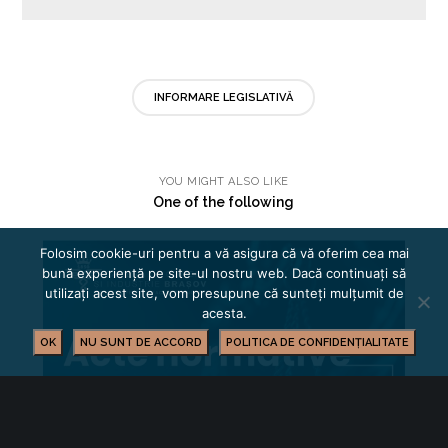
INFORMARE LEGISLATIVĂ
YOU MIGHT ALSO LIKE
One of the following
Folosim cookie-uri pentru a vă asigura că vă oferim cea mai
bună experiență pe site-ul nostru web. Dacă continuați să
utilizați acest site, vom presupune că sunteți mulțumit de
acesta.
OK
NU SUNT DE ACCORD
POLITICA DE CONFIDENȚIALITATE