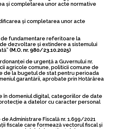
area şi completarea unor acte normative
ificarea şi completarea unor acte
i de fundamentare referitoare la
i de dezvoltare şi extindere a sistemului
ată”
(M.O. nr. 980/23.10.2025)
donanţei de urgenţă a Guvernului nr.
ii agricole comune, politicii comune de
ate de la bugetul de stat pentru perioada
eniul garantării, aprobate prin Hotărârea
 în domeniul digital, categoriilor de date
 protecţie a datelor cu caracter personal
e de Administrare Fiscală nr. 1.699/2021
ții fiscale care formează vectorul fiscal și