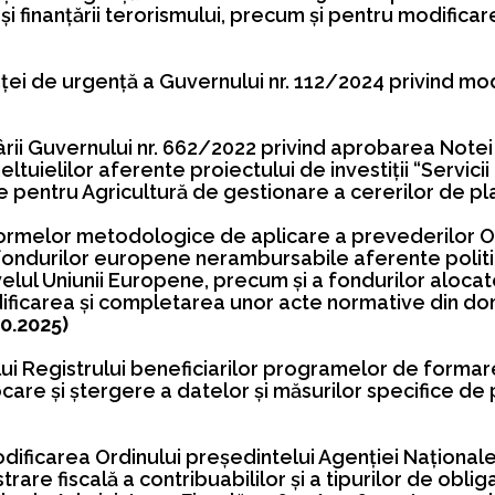
şi finanţării terorismului, precum şi pentru modific
i de urgenţă a Guvernului nr. 112/2024 privind mod
rii Guvernului nr. 662/2022 privind aprobarea Note
ltuielilor aferente proiectului de investiţii “Servici
ţie pentru Agricultură de gestionare a cererilor de pl
rmelor metodologice de aplicare a prevederilor Or
fondurilor europene nerambursabile aferente politic
 nivelul Uniunii Europene, precum şi a fondurilor aloc
ficarea şi completarea unor acte normative din dom
10.2025)
lui Registrului beneficiarilor programelor de formare
care şi ştergere a datelor şi măsurilor specifice de
odificarea Ordinului președintelui Agenției Național
re fiscală a contribuabililor și a tipurilor de obliga