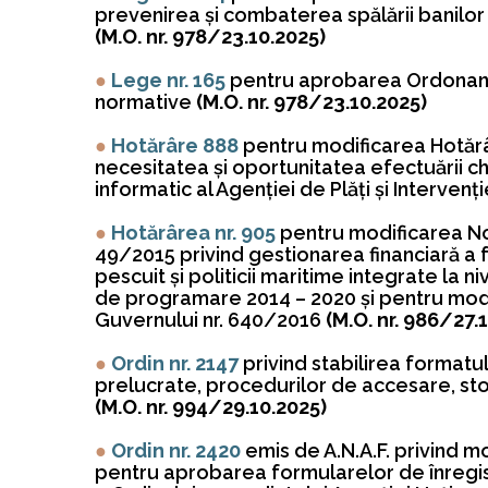
prevenirea şi combaterea spălării banilor 
(M.O. nr. 978/23.10.2025)
●
Lege nr. 165
pentru aprobarea Ordonanţe
normative
(M.O. nr. 978/23.10.2025)
●
Hotărâre 888
pentru modificarea Hotărâ
necesitatea şi oportunitatea efectuării che
informatic al Agenţiei de Plăţi şi Interven
●
Hotărârea nr. 905
pentru modificarea No
49/2015 privind gestionarea financiară a 
pescuit şi politicii maritime integrate la
de programare 2014 – 2020 şi pentru modi
Guvernului nr. 640/2016
(M.O. nr. 986/27.
●
Ordin nr. 2147
privind stabilirea formatu
prelucrate, procedurilor de accesare, sto
(M.O. nr. 994/29.10.2025)
●
Ordin nr. 2420
emis de A.N.A.F. privind m
pentru aprobarea formularelor de înregistra