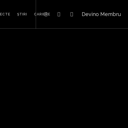
Devino Membru
IECTE
ȘTIRI
CARIERE