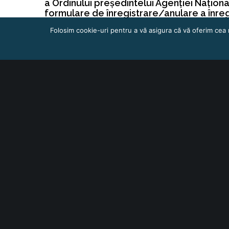
a Ordinului președintelui Agenției Națion
formulare de înregistrare/anulare a înreg
Folosim cookie-uri pentru a vă asigura că vă oferim cea 
Contact
Alina Groșanu – Director Departament Jur