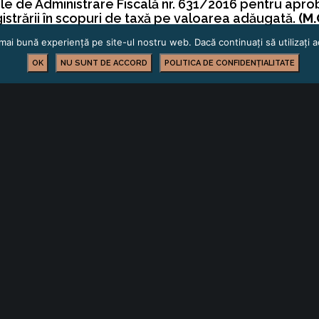
ale de Administrare Fiscală nr. 631/2016 pentru apro
istrării în scopuri de taxă pe valoarea adăugată.
(M.
mai bună experiență pe site-ul nostru web. Dacă continuați să utilizați
OK
NU SUNT DE ACCORD
POLITICA DE CONFIDENȚIALITATE
idic Arbitraj Resurse Umane
INFORMARE LEGISLATIVĂ