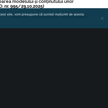
barea modelului și conținutului unor
O. nr. 995/29.10.2025)
 acest site, vom presupune că sunteți mulțumit de acesta.
Întocmit, Consilier juridic, Alina Groșanu