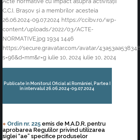
Acte normative cu impact asupra activității
C.C.I. Brașov și a membrilor acesteia
26.06.2024-09.07.2024
https://ccibv.ro/wp-
content/uploads/2022/03/ACTE-
NORMATIVE.jpg
1934
1446
https://secure.gravatar.com/avatar/43a53aa538
s=96&d=mm&r=g
iulie 10, 2024
iulie 10, 2024
Publicate în Monitorul Oficial al României, Partea I
în intervalul 26.06.2024-09.07.2024
●
Ordin nr. 225
emis de M.A.D.R. pentru
aprobarea Regulilor privind utilizarea
siglei “ae” specifice produselor