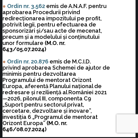
●
Ordin nr. 3.562
emis de A.N.A.F. pentru
aprobarea Procedurii privind
redirecționarea impozitului pe profit,
potrivit legii, pentru efectuarea de
sponsorizări și/sau acte de mecenat,
precum și a modelului și conținutului
unor formulare
(M.O. nr.
643/05.07.2024)
●
Ordin nr. 20.876
emis de M.C.I.D.
privind aprobarea Schemei de ajutor de
minimis pentru dezvoltarea
Programului de mentorat Orizont
Europa, aferentă Planului național de
redresare și reziliență al României 2021
—2026, pilonul III, componenta C9
„Suport pentru sectorul privat,
cercetare, dezvoltare și inovare”,
investiția 6 „Programul de mentorat
Orizont Europa”
(M.O. nr.
646/08.07.2024)