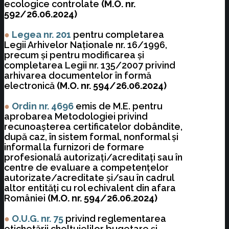
ecologice controlate
(M.O. nr.
592/26.06.2024)
●
Legea nr. 201
pentru completarea
Legii Arhivelor Naţionale nr. 16/1996,
precum şi pentru modificarea şi
completarea Legii nr. 135/2007 privind
arhivarea documentelor în formă
electronică
(M.O. nr. 594/26.06.2024)
●
Ordin nr. 4696
emis de M.E. pentru
aprobarea Metodologiei privind
recunoaşterea certificatelor dobândite,
după caz, în sistem formal, nonformal şi
informal la furnizori de formare
profesională autorizaţi/acreditaţi sau în
centre de evaluare a competenţelor
autorizate/acreditate şi/sau în cadrul
altor entităţi cu rol echivalent din afara
României
(M.O. nr. 594/26.06.2024)
●
O.U.G. nr. 75
privind reglementarea
etichetării cheltuielilor bugetare şi