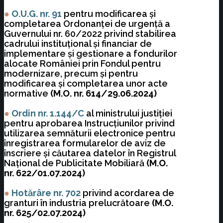
●
O.U.G. nr.
91
pentru modificarea și
completarea Ordonanței de urgență a
Guvernului nr. 60/2022 privind stabilirea
cadrului instituțional și financiar de
implementare și gestionare a fondurilor
alocate României prin Fondul pentru
modernizare, precum și pentru
modificarea și completarea unor acte
normative
(M.O. nr. 614/29.06.2024)
●
Ordin nr.
1.144/C
al ministrului justiției
pentru aprobarea Instrucțiunilor privind
utilizarea semnăturii electronice pentru
înregistrarea formularelor de aviz de
înscriere și căutarea datelor în Registrul
Național de Publicitate Mobiliară
(M.O.
nr. 622/01.07.2024)
●
Hotărâre nr. 702
privind acordarea de
granturi în industria prelucrătoare
(M.O.
nr. 625/02.07.2024)