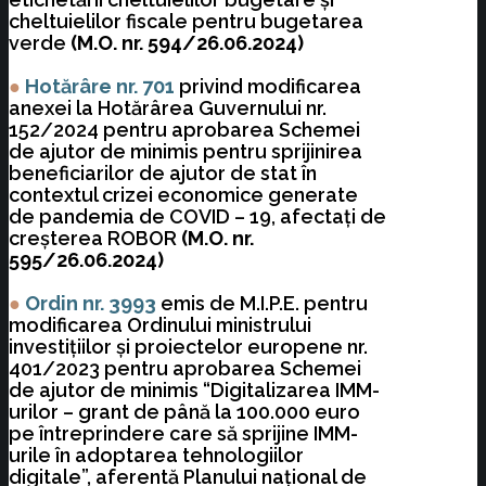
cheltuielilor fiscale pentru bugetarea
verde
(M.O. nr. 594/26.06.2024)
●
Hot
ărâre nr. 701
privind modificarea
anexei la Hotărârea Guvernului nr.
152/2024 pentru aprobarea Schemei
de ajutor de minimis pentru sprijinirea
beneficiarilor de ajutor de stat în
contextul crizei economice generate
de pandemia de COVID – 19, afectaţi de
creşterea ROBOR
(M.O. nr.
595/26.06.2024)
●
Ordin nr. 3993
emis de M.I.P.E. pentru
modificarea Ordinului ministrului
investiţiilor şi proiectelor europene nr.
401/2023 pentru aprobarea Schemei
de ajutor de minimis “Digitalizarea IMM-
urilor – grant de până la 100.000 euro
pe întreprindere care să sprijine IMM-
urile în adoptarea tehnologiilor
digitale”, aferentă Planului naţional de