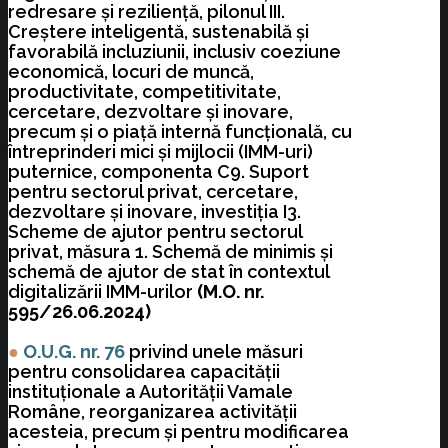
redresare şi rezilienţă, pilonul III.
Creştere inteligentă, sustenabilă şi
favorabilă incluziunii, inclusiv coeziune
economică, locuri de muncă,
productivitate, competitivitate,
cercetare, dezvoltare şi inovare,
precum şi o piaţă internă funcţională, cu
întreprinderi mici şi mijlocii (IMM-uri)
puternice, componenta C9. Suport
pentru sectorul privat, cercetare,
dezvoltare şi inovare, investiţia I3.
Scheme de ajutor pentru sectorul
privat, măsura 1. Schemă de minimis şi
schemă de ajutor de stat în contextul
digitalizării IMM-urilor
(M.O. nr.
595/26.06.2024)
●
O.U.G. nr. 76
privind unele măsuri
pentru consolidarea capacităţii
instituţionale a Autorităţii Vamale
Române, reorganizarea activităţii
acesteia, precum şi pentru modificarea