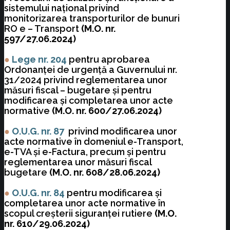
sistemului naţional privind
monitorizarea transporturilor de bunuri
RO e – Transport
(M.O. nr.
597/27.06.2024)
●
Lege nr. 204
pentru aprobarea
Ordonanţei de urgenţă a Guvernului nr.
31/2024 privind reglementarea unor
măsuri fiscal – bugetare şi pentru
modificarea şi completarea unor acte
normative
(M.O. nr. 600/27.06.2024)
●
O.U.G.
nr. 87
privind modificarea unor
acte normative în domeniul e-Transport,
e-TVA și e-Factura, precum și pentru
reglementarea unor măsuri fiscal
bugetare
(M.O. nr. 608/28.06.2024)
●
O.U.G. nr. 84
pentru modificarea și
completarea unor acte normative în
scopul creșterii siguranței rutiere
(M.O.
nr. 610/29.06.2024)