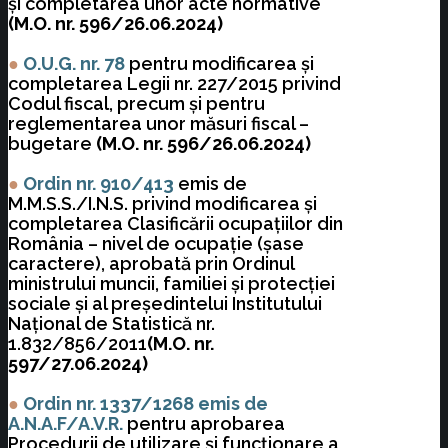
şi completarea unor acte normative
(M.O. nr. 596/26.06.2024)
●
O.U.G. nr. 78
pentru modificarea şi
completarea Legii nr. 227/2015 privind
Codul fiscal, precum şi pentru
reglementarea unor măsuri fiscal –
bugetare
(M.O. nr. 596/26.06.2024)
●
Ordin nr. 910/413
emis de
M.M.S.S./I.N.S. privind modificarea şi
completarea Clasificării ocupaţiilor din
România – nivel de ocupaţie (şase
caractere), aprobată prin Ordinul
ministrului muncii, familiei şi protecţiei
sociale şi al preşedintelui Institutului
Naţional de Statistică nr.
1.832/856/2011
(M.O. nr.
597/27.06.2024)
●
Ordin nr. 1337/1268 emis de
A.N.A.F/A.V.R.
pentru aprobarea
Procedurii de utilizare şi funcţionare a