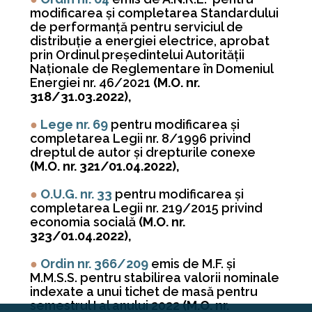
modificarea şi completarea Standardului
de performanţă pentru serviciul de
distribuţie a energiei electrice, aprobat
prin Ordinul preşedintelui Autorităţii
Naţionale de Reglementare în Domeniul
Energiei nr. 46/2021
(M.O. nr.
318/31.03.2022),
●
Lege nr. 69
pentru modificarea şi
completarea Legii nr. 8/1996 privind
dreptul de autor şi drepturile conexe
(M.O. nr. 321/01.04.2022),
●
O.U.G. nr. 33
pentru modificarea şi
completarea Legii nr. 219/2015 privind
economia socială
(M.O. nr.
323/01.04.2022),
●
Ordin nr. 366/209
emis de M.F. și
M.M.S.S. pentru stabilirea valorii nominale
indexate a unui tichet de masă pentru
semestrul I al anului 2022
(M.O. nr.