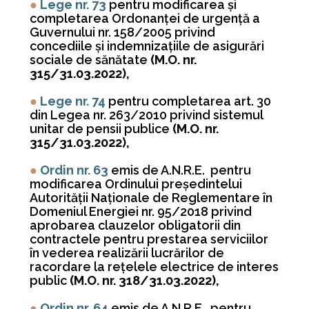
●
Lege nr. 73
pentru modificarea şi
completarea Ordonanţei de urgenţă a
Guvernului nr. 158/2005 privind
concediile şi indemnizaţiile de asigurări
sociale de sănătate
(M.O. nr.
315/31.03.2022),
●
Lege nr. 74
pentru completarea art. 30
din Legea nr. 263/2010 privind sistemul
unitar de pensii publice
(M.O. nr.
315/31.03.2022),
●
Ordin nr. 63
emis de A.N.R.E. pentru
modificarea Ordinului preşedintelui
Autorităţii Naţionale de Reglementare în
Domeniul Energiei nr. 95/2018 privind
aprobarea clauzelor obligatorii din
contractele pentru prestarea serviciilor
în vederea realizării lucrărilor de
racordare la reţelele electrice de interes
public
(M.O. nr. 318/31.03.2022),
●
Ordin nr. 64
emis de A.N.R.E. pentru