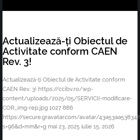
Actualizează-ți Obiectul de
Activitate conform CAEN
Rev. 3!
Actualizează-ți Obiectul de Activitate conform
CAEN Rev. 3!
https://ccibv.ro/wp-
content/uploads/2025/05/SERVICII-modificare-
COR_img-rep.jpg
1027
886
https://secure.gravatar.com/avatar/43a53aa538
s=96&d=mm&r=g
mai 23, 2025
iulie 15, 2026