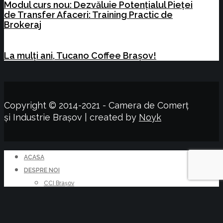
Modul curs nou: Dezvăluie Potențialul Pieței
de Transfer Afaceri: Training Practic de
Brokeraj
La mulți ani, Tucano Coffee Brașov!
Copyright © 2014-2021 - Camera de Comerț
și Industrie Brașov | created by
Noyk
ACASA
DESPRE NOI
CCI Brașov
Colegiul de conducere
Conducere Executiva
Reprezentanța Făgăraș