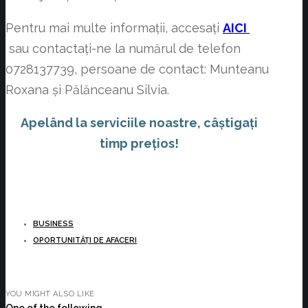
Pentru mai multe informații, accesați
AICI
sau contactați-ne la numărul de telefon
0728137739, persoane de contact: Munteanu
Roxana și Pălănceanu Silvia.
Apelând la serviciile noastre, câștigați
timp prețios!
BUSINESS
OPORTUNITĂȚI DE AFACERI
YOU MIGHT ALSO LIKE