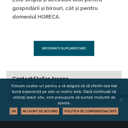
gospodării și birouri, cât și pentru
domeniul HORECA.
INFORMATII SUPLIMENTARE
Contact:Stefan Arsene
telefon: 0748 920 624
Folosim cookie-uri pentru a vă asigura că vă oferim cea mai
http://aeroponix.ro/
bună experiență pe site-ul nostru web. Dacă continuați să
https://www.facebook.com/AeroponixRoboti
utilizați acest site, vom presupune că sunteți mulțumit de
acesta.
OK
NU SUNT DE ACCORD
POLITICA DE CONFIDENȚIALITATE
BUSINESS