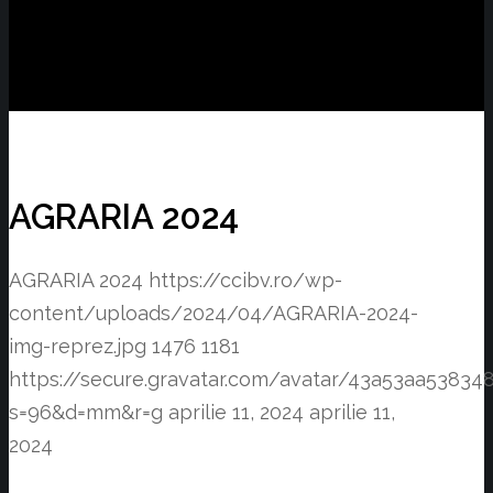
AGRARIA 2024
AGRARIA 2024
https://ccibv.ro/wp-
content/uploads/2024/04/AGRARIA-2024-
img-reprez.jpg
1476
1181
https://secure.gravatar.com/avatar/43a53aa538
s=96&d=mm&r=g
aprilie 11, 2024
aprilie 11,
2024