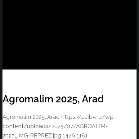
Agromalim 2025, Arad
Agromalim 2025, Arad
https://ccibv.ro/wp-
content/uploads/2025/07/AGROALIM-
2025_IMG-REPREZ.jpg
1476
1181