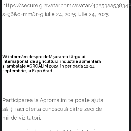
https://secure.gravatar.com/avatar/43a53aa538
s=96&d=mm&r=g
iulie 24, 2025
iulie 24, 2025
Vă informăm despre defășurarea târgului
internațional de agricultură, industrie alimentară
și ambalaje AGROALIM 2025, în perioada 12-14
septembrie, la Expo Arad.
Participarea la Agromalim te poate ajuta
să îți faci oferta cunoscută către zeci de
mii de vizitatori: