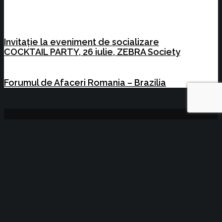
Invitație la eveniment de socializare
COCKTAIL PARTY, 26 iulie, ZEBRA Society
Forumul de Afaceri Romania – Brazilia
Copyright © 2014-2021 - Camera de Comerț
și Industrie Brașov | created by
Noyk
ACASA
DESPRE NOI
CCI Brașov