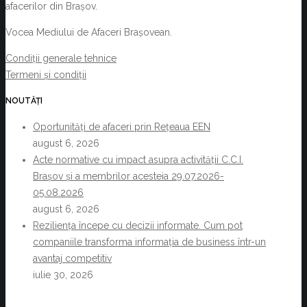
afacerilor din Brașov.
Vocea Mediului de Afaceri Brașovean.
Condiții generale tehnice
Termeni și condiții
NOUTĂȚI
Oportunități de afaceri prin Rețeaua EEN
august 6, 2026
Acte normative cu impact asupra activității C.C.I.
Brașov și a membrilor acesteia 29.07.2026-
05.08.2026
august 6, 2026
Reziliența începe cu decizii informate. Cum pot
companiile transforma informația de business într-un
avantaj competitiv
iulie 30, 2026