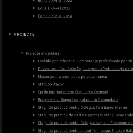
Ediția a XVI-a | 2022
Edița a XV-a | 2021
Ediția a XIV-a | 2019
PROIECTE
Proiecte în derulare
Evoluție prin educație: Competențe profesionale pentr
Dezvoltarea Abilităților Digitale pentru Profesioniștii din
Măsuri pentru tineri activi pe piața muncii
StartJob Brașov
Sprijin Integrat pentru Stimularea Ocupării
Brașov Activ- Sprijin Integrat pentru Comunitate
Stagii de practică pentru Colegiul Țara Bârsei Prejmer
Stagii de practică de calitate pentru studenții Academ
Stagii de practică pentru Colegiul Național Economic A
Stagii de practică pentru Liceul Tehnologic Nicolae Băl