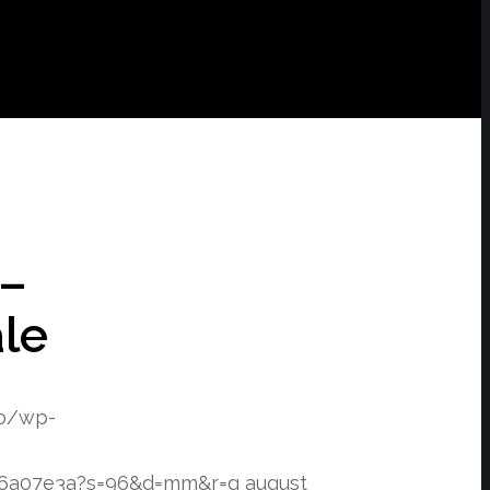
 –
ale
ro/wp-
f76a07e3a?s=96&d=mm&r=g
august