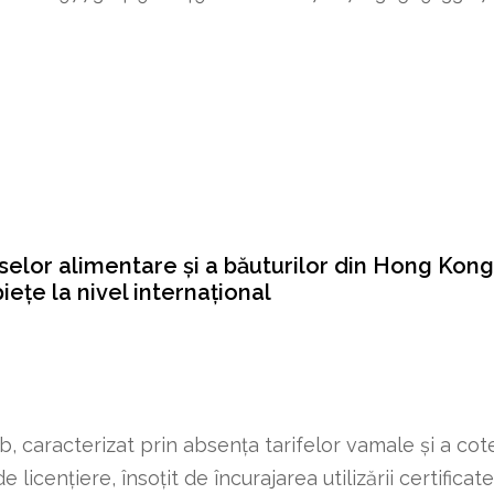
uselor alimentare și a băuturilor din Hong Kong
ețe la nivel internațional
b, caracterizat prin absența tarifelor vamale și a cot
icențiere, însoțit de încurajarea utilizării certificat