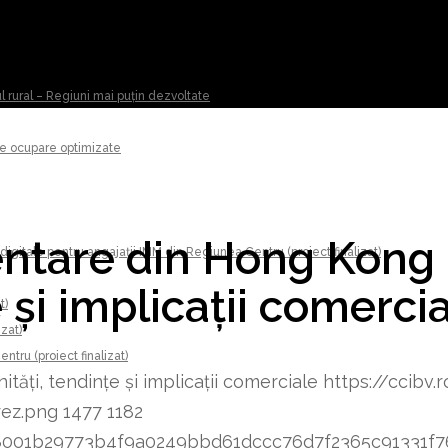
ul rural – Regiuni mai puțin dezvoltate
 de ocupare optimizate
mentare din Hong Kong
digitale pentru angajații IMM din Regiunea Centru (proiect finalizat)
 și implicații comerci
t)
izat)
tru (proiect finalizat)
tăți, tendințe și implicații comerciale
https://ccibv.
rez.png
1477
1182
8348001b29773b4f9a0249bbd61dccc76d7f2365c91331