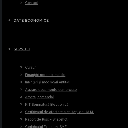
Contact
DATE ECONOMICE
SERVICII
Cursuri
Finanțări nerambursabile
Înființări și modificări entități
Avizare documente comerciale
Arbitraj comercial
KIT Semnătură Electronică
Certificatul de atestare a calității de I.M.M.
Raport de Risc – Snapshot
Certificatul Excellent SME