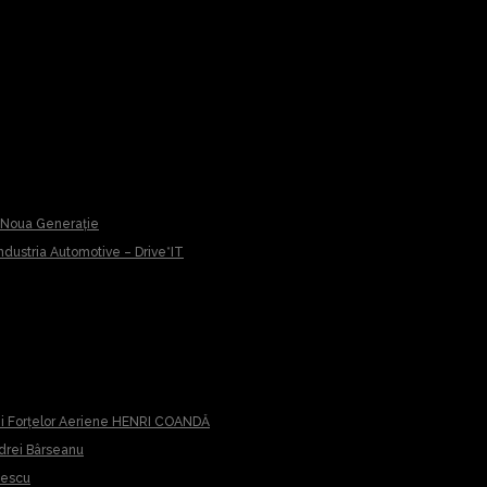
u Noua Generație
 Industria Automotive – Drive*IT
iei Forțelor Aeriene HENRI COANDĂ
ndrei Bârseanu
cescu