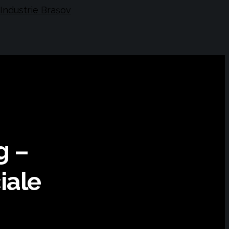
g –
iale