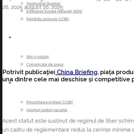
Oportunități finanțări
26, 2025
august 26, 2025
Enterprise Europe Network (EEN)
Portofoliu proiecte CCIBV
ȘTIRI
Știri și noutăți
Comunicate de presă
Potrivit publicației
China Briefing
, piața prod
una dintre cele mai deschise și competitive pi
CARIERE
Prezentarea echipei CCIBV
Anunțuri posturi vacante
Acest statut este susținut de regimul de liber schim
un cadru de reglementare redus la cerințe minime de l