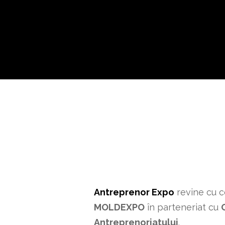
Antreprenor Expo
revine cu ce
MOLDEXPO
în parteneriat cu
Antreprenoriatului
.