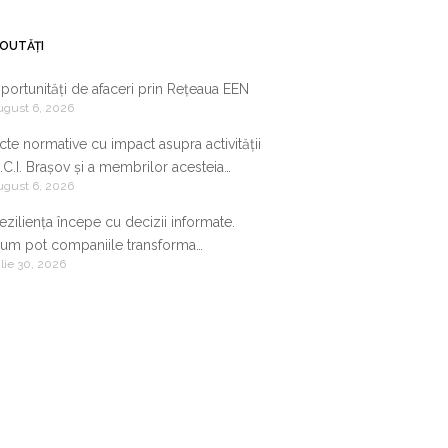
OUTĂȚI
portunități de afaceri prin Rețeaua EEN
ugust 6, 2026
cte normative cu impact asupra activității
.C.I. Brașov și a membrilor acesteia
ugust 6, 2026
9.07.2026-05.08.2026
eziliența începe cu decizii informate.
um pot companiile transforma
ulie 30, 2026
nformația de business într-un avantaj
ompetitiv