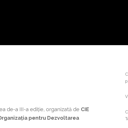
C
p
V
a de-a III-a ediție, organizată de
CIE
C
Organizația pentru Dezvoltarea
T