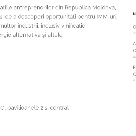
ațiile antreprenorilor din Republica Moldova,
N
și de a descoperi oportunități pentru IMM-uri.
tor industrii, inclusiv vinificație,
O
a
rgie alternativă și altele.
A
C
a
2
R
C
i
i
c
 pavilioanele 2 și central