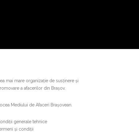
ea mai mare organizație de susținere și
romovare a afacerilor din Brașov.
ocea Mediului de Afaceri Brașovean.
ondiții generale tehnice
ermeni și condiții