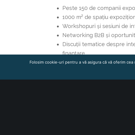
Peste 150 de companii exp
1000 m² de spațiu expozițio
Workshopuri și sesiuni de i
Networking B2B și oportunit
Discuții tematice despre int
finanțare
Folosim cookie-uri pentru a vă asigura că vă oferim cea 
Înregistrează-te și partic