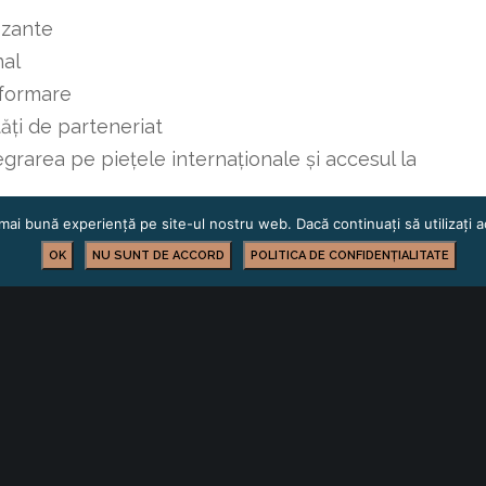
ozante
nal
nformare
ăți de parteneriat
egrarea pe piețele internaționale și accesul la
mai bună experiență pe site-ul nostru web. Dacă continuați să utilizați
OK
NU SUNT DE ACCORD
POLITICA DE CONFIDENȚIALITATE
ipă la eveniment:
https://shorturl.at/hMivX
ÎNREGISTREAZĂ-TE AICI