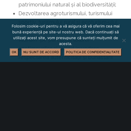
patrimoniului natural și al biodiversității;
Dezvoltarea agroturismului, turismului
sportiv, turismului rural și ecoturism-ului,
Folosim cookie-uri pentru a vă asigura că vă oferim cea mai
cu o atenție deosebită asupra ”slow
bună experiență pe site-ul nostru web. Dacă continuați să
utilizați acest site, vom presupune că sunteți mulțumit de
tourism” pe parcursul tuturor
acesta.
anotimpurilor și având în vedere
OK
NU SUNT DE ACCORD
POLITICA DE CONFIDENȚIALITATE
respectarea autenticității și bunăstării
comunităților gazdă;
Dezvoltarea și sprijinirea turismului
cultural în legătură cu patrimoniul
cultural atât material, cât și imaterial.
SOLICITANȚII ELIGIBILI
–
Entități publice
sau private cu sediul în statele membre
UE sau într-una din
țările eligibile
ale