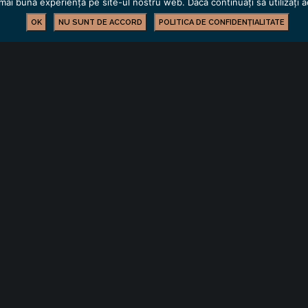
mai bună experiență pe site-ul nostru web. Dacă continuați să utilizați
OK
NU SUNT DE ACCORD
POLITICA DE CONFIDENȚIALITATE
Simple Footer