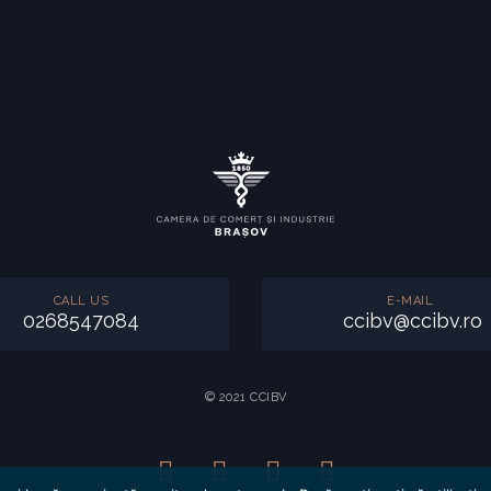
CALL US
E-MAIL
0268547084
ccibv@ccibv.ro
© 2021 CCIBV