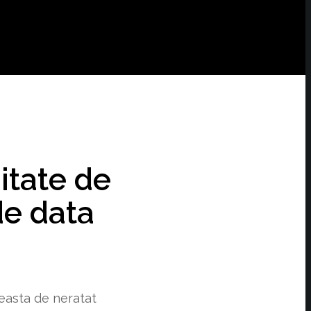
itate de
de data
easta de neratat