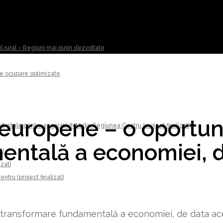
ul rural – Regiuni mai puțin dezvoltate
 de ocupare optimizate
 europene – o oportun
digitale pentru angajații IMM din Regiunea Centru (proiect finalizat)
entală a economiei, 
t)
izat)
tru (proiect finalizat)
 transformare fundamentală a economiei, de data ac