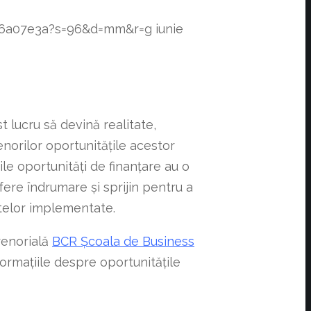
f76a07e3a?s=96&d=mm&r=g
iunie
t lucru să devină realitate,
enorilor oportunitățile acestor
le oportunități de finanțare au o
fere îndrumare și sprijin pentru a
ctelor implementate.
renorială
BCR Școala de Business
nformațiile despre oportunitățile