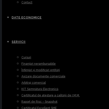
Contact
DATE ECONOMICE
SERVICII
Cursuri
Finanțări nerambursabile
Înființări și modificări entități
Avizare documente comerciale
Arbitraj comercial
KIT Semnătură Electronică
Certificatul de atestare a calității de I.M.M.
Raport de Risc – Snapshot
Certificatul Excellent SME