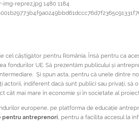
-img-reprez.jpg
1480
1184
8348001b29773b4f9a0249bbd61dccc76d7f2365c91331
fie cel câștigător pentru România. Însă pentru ca aces
atea fondurilor UE. Să prezentăm publicului și antrepr
intermediare. Și spun asta, pentru că unele dintre noi
actorii, indiferent dacă sunt publici sau privați, să o
ct cât mai mare în economie și în societate al proie
ondurilor europene, pe platforma de educație antrep
 pentru antreprenori
, pentru a facilita accesul la i