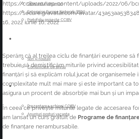
https://ccibv.ro/wp-content/uploads/2022/06/bcr
Oportunități finanțări
Enterprise Europe Network (EEN)
https://secure.gravatar.com/avatar/43a53aa53
Portofoliu proiecte CCIBV
16, 2022
iunie 16, 2022
ȘTIRI
Sperăm că al treilea ciclu de finanțări europene să 
Știri și noutăți
trebuie să demistificăm miturile privind accesibilit
Comunicate de presă
finanțări și să explicăm rolul jucat de organisemele 
complexitate mult mai mare și este important ca toți 
CARIERE
asigura un procent de absorbție mai bun și un impa
Prezentarea echipei CCIBV
În ceea ce privește miturile legate de accesarea f
Anunțuri posturi vacante
am lansat un curs gratuit de
Programe de finanțare
de finanțare nerambursabile.