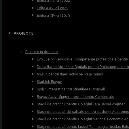
Ediția a XVI-a | 2022
Edița a XV-a | 2021
Ediția a XIV-a | 2019
PROIECTE
Proiecte în derulare
Evoluție prin educație: Competențe profesionale pentr
Dezvoltarea Abilităților Digitale pentru Profesioniștii din
Măsuri pentru tineri activi pe piața muncii
StartJob Brașov
Sprijin Integrat pentru Stimularea Ocupării
Brașov Activ- Sprijin Integrat pentru Comunitate
Stagii de practică pentru Colegiul Țara Bârsei Prejmer
Stagii de practică de calitate pentru studenții Academ
Stagii de practică pentru Colegiul Național Economic A
Stagii de practică pentru Liceul Tehnologic Nicolae Băl