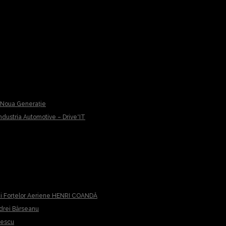
u Noua Generație
 Industria Automotive – Drive*IT
iei Forțelor Aeriene HENRI COANDĂ
ndrei Bârseanu
cescu