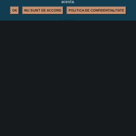
acesta.
OK
NU SUNT DE ACCORD
POLITICA DE CONFIDENȚIALITATE
BUSINESS
YOU MIGHT ALSO LIKE
One of the following