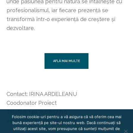
unde pasiunea pentru natură se întâlnește cu
profesionalismul, iar fiecare prezență se
transformă într-o experiență de creștere și
dezvoltare.
AFLĂ MAI MULTE
Contact: IRINA ARDELEANU
Coodonator Proiect
Telefon: +40 758.837.710
Folosim cookie-uri pentru a vă asigura că vă oferim cea mai
irina.ardeleanu@romexpo.ro
bună experiență pe site-ul nostru web. Dacă continuați să
utilizați acest site, vom presupune că sunteți mulțumit de