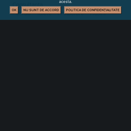
acesta.
Consultanta
OK
NU SUNT DE ACCORD
POLITICA DE CONFIDENȚIALITATE
• Surub – Taiere – Prelucrare – Masini
speciale
• Materiale de etanșare, adezivi și
echipamente de etanșare
• Produse semifabricate în prelucrarea
metalelor
• Software
• Consumabile și consumabile
• Scule – Matrite – Modele – Prototipuri
• Presă comercială – Universităţi –
Asociaţii
• Depozitare și transport
• Eliminarea deșeurilor și reciclare
• Sudarea