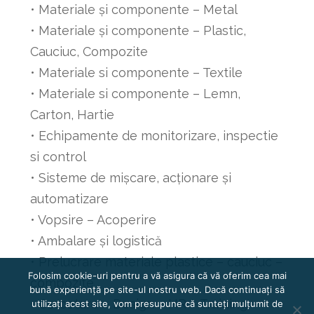
• Materiale și componente – Metal
• Materiale și componente – Plastic,
Cauciuc, Compozite
• Materiale si componente – Textile
• Materiale si componente – Lemn,
Carton, Hartie
• Echipamente de monitorizare, inspectie
si control
• Sisteme de mișcare, acționare și
automatizare
• Vopsire – Acoperire
• Ambalare și logistică
• Prelucrare materiale plastice – cauciuc –
Folosim cookie-uri pentru a vă asigura că vă oferim cea mai
compozite
bună experiență pe site-ul nostru web. Dacă continuați să
• Cercetare – Design – HR – Training –
utilizați acest site, vom presupune că sunteți mulțumit de