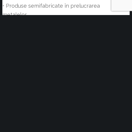
• Produse semifabricate în prelucrarea
metalelor
• Consumabile și consumabile
• Scule – Matrite – Modele – Prototipuri
• Presă comercială – Universităţi –
Asociaţii
• Tehnologii și soluții de transport
• Tehnologia vehiculelor și mobilitate
avansată
• Eliminarea deșeurilor și reciclare
• Sudarea
• Cabluri, Cabluri, Cabluri
• Tehnologie wireless și 5G