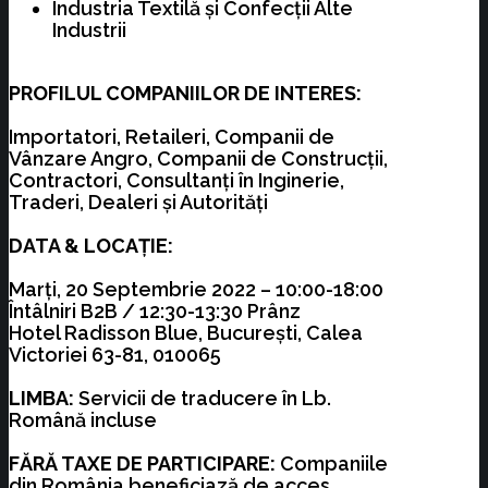
Industria Textilă și Confecții Alte
Industrii
PROFILUL COMPANIILOR DE INTERES:
Importatori, Retaileri, Companii de
Vânzare Angro, Companii de Construcții,
Contractori, Consultanți în Inginerie,
Traderi, Dealeri și Autorități
DATA & LOCAȚIE:
Marți, 20 Septembrie 2022 – 10:00-18:00
Întâlniri B2B / 12:30-13:30 Prânz
Hotel Radisson Blue, București, Calea
Victoriei 63-81, 010065
LIMBA:
Servicii de traducere în Lb.
Română incluse
FĂRĂ TAXE DE PARTICIPARE:
Companiile
din România beneficiază de acces