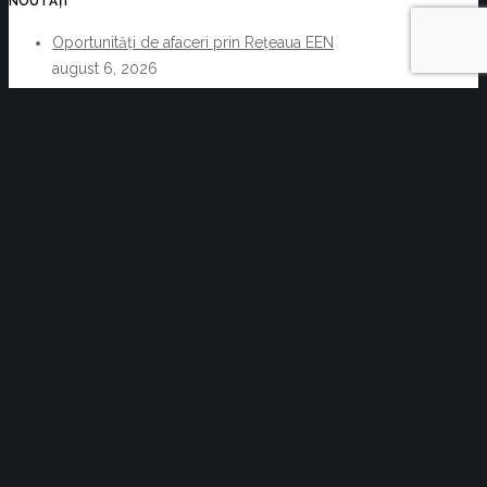
NOUTĂȚI
Oportunități de afaceri prin Rețeaua EEN
august 6, 2026
Acte normative cu impact asupra activității C.C.I.
Brașov și a membrilor acesteia 29.07.2026-
05.08.2026
august 6, 2026
Reziliența începe cu decizii informate. Cum pot
companiile transforma informația de business într-un
avantaj competitiv
iulie 30, 2026
Oportunități de afaceri POLONIA