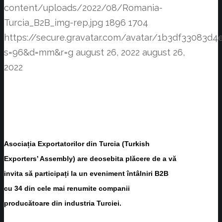
content/uploads/2022/08/Romania-
Turcia_B2B_img-rep.jpg
1896
1704
https://secure.gravatar.com/avatar/1b3df3308
s=96&d=mm&r=g
august 26, 2022
august 26,
2022
Asociația Exportatorilor din Turcia (Turkish
Exporters’ Assembly) are deosebita plăcere de a vă
invita să participați la un eveniment întâlniri B2B
cu 34 din cele mai renumite companii
producătoare din industria Turciei.