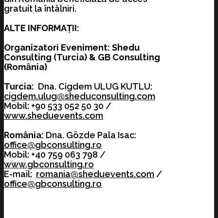
gratuit la întâlniri.
ALTE INFORMAȚII:
Organizatori Eveniment: Shedu
Consulting (Turcia) & GB Consulting
(România)
Turcia:
Dna. Cigdem ULUG KUTLU:
cigdem.ulug@sheduconsulting.com
Mobil: +90 533 052 50 30 /
www.sheduevents.com
România:
Dna. Gözde Pala Isac:
office@gbconsulting.ro
Mobil: +40 759 063 798 /
www.gbconsulting.ro
E-mail:
romania@sheduevents.com
/
office@gbconsulting.ro