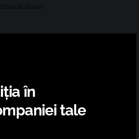
ția în
ompaniei tale