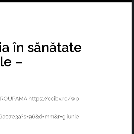
ia în sănătate
le –
 – GROUPAMA
https://ccibv.ro/wp-
f76a07e3a?s=96&d=mm&r=g
iunie