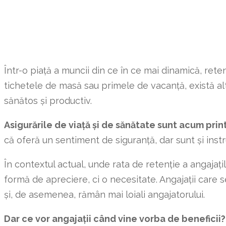
Într-o piață a muncii din ce în ce mai dinamică, ret
tichetele de masă sau primele de vacanță, există alt
sănătos și productiv.
Asigurările de viață și de sănătate sunt acum print
că oferă un sentiment de siguranță, dar sunt și in
În contextul actual, unde rata de retenție a angajațil
formă de apreciere, ci o necesitate. Angajații care s
și, de asemenea, rămân mai loiali angajatorului.
Dar ce vor angajații când vine vorba de beneficii?