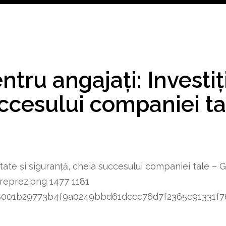
ntru angajați: Investiț
uccesului companiei ta
ănătate și siguranță, cheia succesului companiei tale
reprez.png
1477
1181
8348001b29773b4f9a0249bbd61dccc76d7f2365c91331