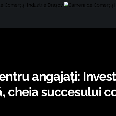
entru angajați: Investi
ă, cheia succesului c