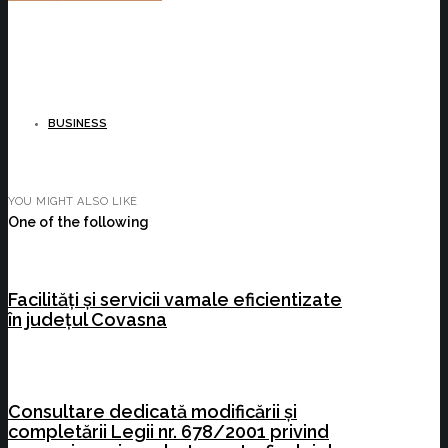
BUSINESS
YOU MIGHT ALSO LIKE
One of the following
Facilități și servicii vamale eficientizate
în județul Covasna
Consultare dedicată modificării și
completării Legii nr. 678/2001 privind