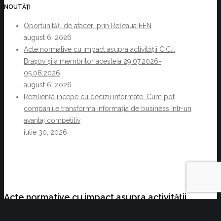
NOUTĂȚI
Oportunități de afaceri prin Rețeaua EEN
august 6, 2026
Acte normative cu impact asupra activității C.C.I.
Brașov și a membrilor acesteia 29.07.2026-
05.08.2026
august 6, 2026
Reziliența începe cu decizii informate. Cum pot
companiile transforma informația de business într-un
avantaj competitiv
iulie 30, 2026
Acte normative cu impact asupra activității
C.C.I. Brașov și a membrilor acesteia