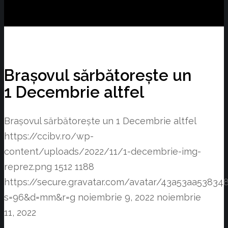
Brașovul sărbătorește un
1 Decembrie altfel
Brașovul sărbătorește un 1 Decembrie altfel
https://ccibv.ro/wp-
content/uploads/2022/11/1-decembrie-img-
reprez.png
1512
1188
https://secure.gravatar.com/avatar/43a53aa538
s=96&d=mm&r=g
noiembrie 9, 2022
noiembrie
11, 2022