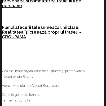
prevenirea și combaterea traficului de
persoane
Planul afacerii tale urmează linii clare.
Realitatea își creează propriul traseu –
GROUPAMA
Cea mai mare organizație de susținere și promovare a
afacerilor din Brașov.
Vocea Mediului de Afaceri Brașovean.
Condiții generale tehnice
Termeni și condiții