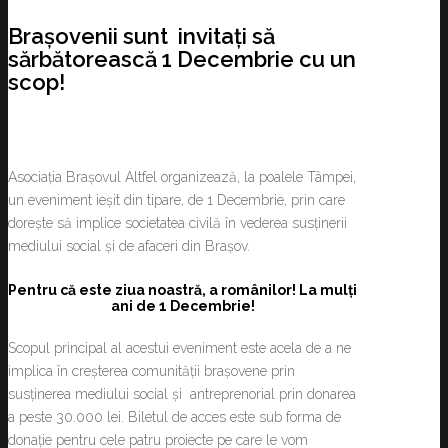
Brașovenii sunt invitați să
sărbătorească 1 Decembrie cu un
scop!
Asociația Brașovul Altfel organizează, la poalele Tâmpei,
un eveniment ieșit din tipare, de 1 Decembrie, prin care
dorește să implice societatea civilă în vederea susținerii
mediului social și de afaceri din Brașov.
Pentru că este ziua noastră, a românilor! La mulți
ani de 1 Decembrie!
Scopul principal al acestui eveniment este acela de a ne
implica în creșterea comunității brașovene prin
susținerea mediului social și antreprenorial prin donarea
a peste 30.000 lei. Biletul de acces este sub forma de
donație pentru cele patru proiecte pe care le vom