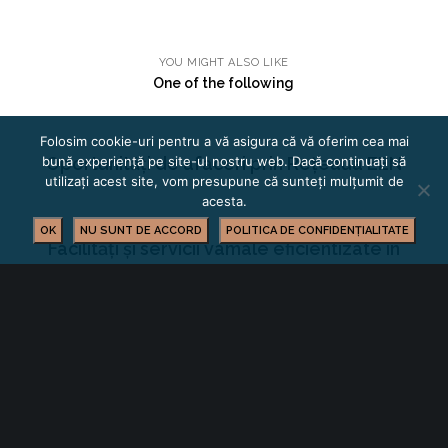
YOU MIGHT ALSO LIKE
One of the following
Folosim cookie-uri pentru a vă asigura că vă oferim cea mai
bună experiență pe site-ul nostru web. Dacă continuați să
Oportunități de afaceri prin Rețeaua EEN
utilizați acest site, vom presupune că sunteți mulțumit de
acesta.
OK
NU SUNT DE ACCORD
POLITICA DE CONFIDENȚIALITATE
Facilități și servicii vamale eficientizate în
județul Covasna
Consultare dedicată modificării și
completării Legii nr. 678/2001 privind
prevenirea și combaterea traficului de
persoane